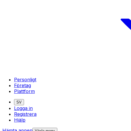
Personligt
Företag
Plattform
SV
Logga in
Registrera
Hjälp
Hämta appen
Växla meny