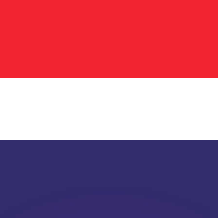
as kurser.
 görs endast i informationssyfte. Du kommer inte att få de