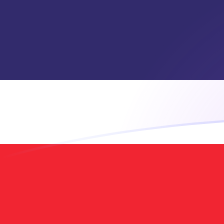
USD till THB valutakurser idag
Omvandla US-dollar till Thailändsk baht
Rate information of USD/THB
currency pair
US-dollar
USD
Thailändsk baht
THB
1
USD
33,0498
THB
5
USD
165,249
THB
10
USD
330,498
THB
25
USD
826,245
THB
50
USD
1 652,49
THB
100
USD
3 304,98
THB
500
USD
16 524,9
THB
1 000
USD
33 049,8
THB
5 000
USD
165 249
THB
10 000
USD
330 498
THB