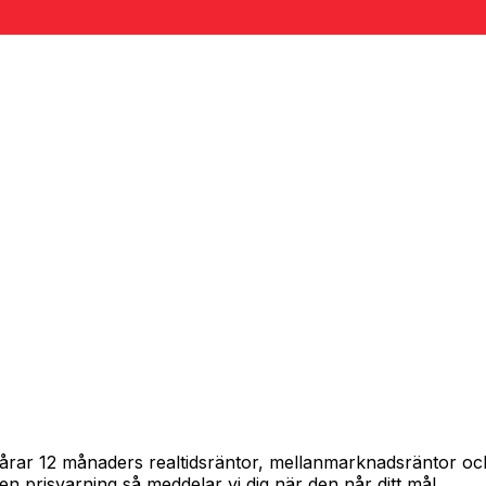
spårar 12 månaders realtidsräntor, mellanmarknadsräntor o
in en prisvarning så meddelar vi dig när den når ditt mål.