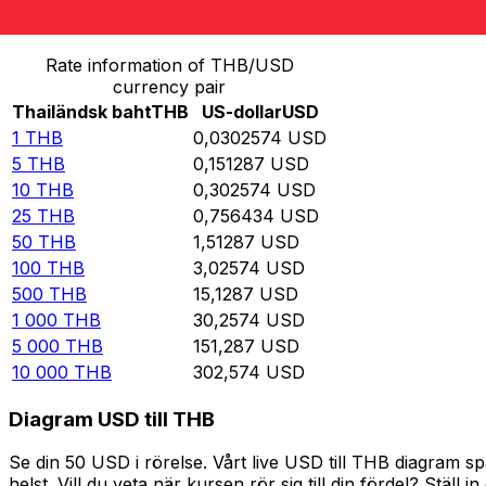
Omvandla Thailändsk baht till US-dollar
Rate information of THB/USD
currency pair
Thailändsk baht
THB
US-dollar
USD
1
THB
0,0302574
USD
5
THB
0,151287
USD
10
THB
0,302574
USD
25
THB
0,756434
USD
50
THB
1,51287
USD
100
THB
3,02574
USD
500
THB
15,1287
USD
1 000
THB
30,2574
USD
5 000
THB
151,287
USD
10 000
THB
302,574
USD
Diagram USD till THB
Se din 50 USD i rörelse. Vårt live USD till THB diagram 
helst. Vill du veta när kursen rör sig till din fördel? Ställ 