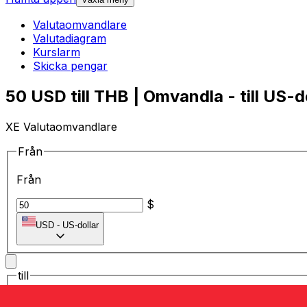
Valutaomvandlare
Valutadiagram
Kurslarm
Skicka pengar
50 USD till THB | Omvandla - till US-d
XE Valutaomvandlare
Från
Från
$
USD
-
US-dollar
till
till