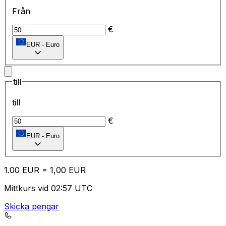
Från
€
EUR
-
Euro
till
till
€
EUR
-
Euro
1.00
EUR
=
1,
00
EUR
Mittkurs vid 02:57 UTC
Skicka pengar