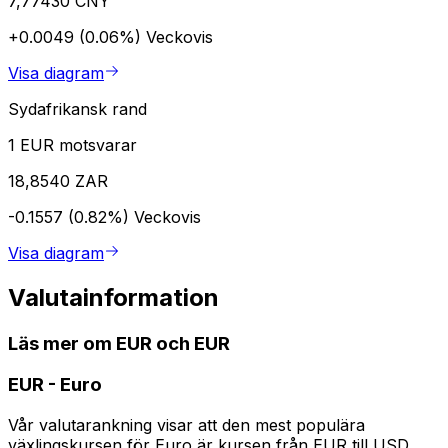
7,77430 CNY
+0.0049 (0.06%)
Veckovis
Visa diagram
Sydafrikansk rand
1 EUR motsvarar
18,8540 ZAR
-0.1557 (0.82%)
Veckovis
Visa diagram
Valutainformation
Läs mer om EUR och EUR
EUR
-
Euro
Vår valutarankning visar att den mest populära
växlingskursen för Euro är kursen från EUR till USD.