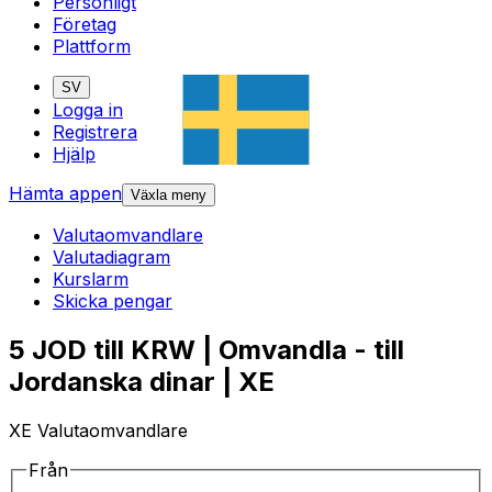
Personligt
Företag
Plattform
SV
Logga in
Registrera
Hjälp
Hämta appen
Växla meny
Valutaomvandlare
Valutadiagram
Kurslarm
Skicka pengar
5 JOD till KRW | Omvandla - till
Jordanska dinar | XE
XE Valutaomvandlare
Från