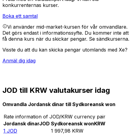
konkurrenternas kurser.
Boka ett samtal
Vi använder mid-market-kursen för vår omvandlare.
Det görs endast i informationssyfte. Du kommer inte att
få denna kurs när du skickar pengar.
Se sändkurserna.
Visste du att du kan skicka pengar utomlands med Xe?
Anmäl dig idag
JOD till KRW valutakurser idag
Omvandla Jordansk dinar till Sydkoreansk won
Rate information of JOD/KRW currency pair
Jordansk dinar
JOD
Sydkoreansk won
KRW
1
JOD
1 997,98
KRW