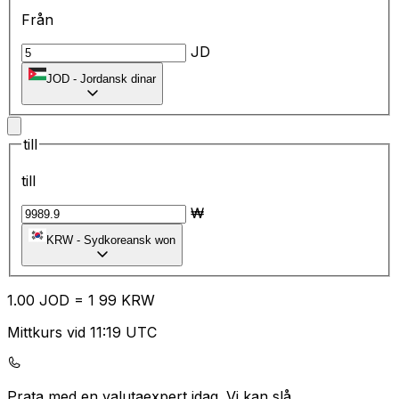
Från
JD
JOD
-
Jordansk dinar
till
till
₩
KRW
-
Sydkoreansk won
1.00
JOD
=
1
99
KRW
Mittkurs vid 11:19 UTC
Prata med en valutaexpert idag.
Vi kan slå