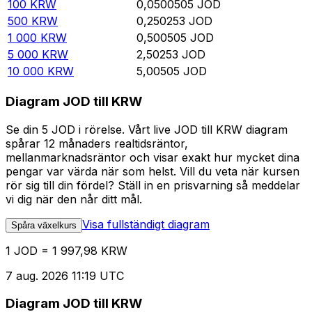
100
KRW
0,0500505
JOD
500
KRW
0,250253
JOD
1 000
KRW
0,500505
JOD
5 000
KRW
2,50253
JOD
10 000
KRW
5,00505
JOD
Diagram JOD till KRW
Se din 5 JOD i rörelse. Vårt live JOD till KRW diagram
spårar 12 månaders realtidsräntor,
mellanmarknadsräntor och visar exakt hur mycket dina
pengar var värda när som helst. Vill du veta när kursen
rör sig till din fördel? Ställ in en prisvarning så meddelar
vi dig när den når ditt mål.
Visa fullständigt diagram
Spåra växelkurs
1 JOD = 1 997,98 KRW
7 aug. 2026 11:19 UTC
Diagram JOD till KRW