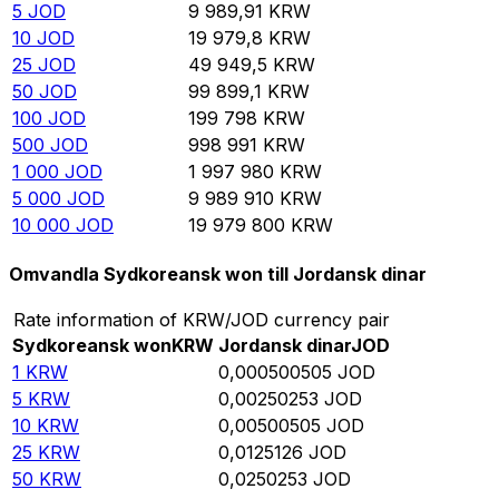
5
JOD
9 989,91
KRW
10
JOD
19 979,8
KRW
25
JOD
49 949,5
KRW
50
JOD
99 899,1
KRW
100
JOD
199 798
KRW
500
JOD
998 991
KRW
1 000
JOD
1 997 980
KRW
5 000
JOD
9 989 910
KRW
10 000
JOD
19 979 800
KRW
Omvandla Sydkoreansk won till Jordansk dinar
Rate information of KRW/JOD currency pair
Sydkoreansk won
KRW
Jordansk dinar
JOD
1
KRW
0,000500505
JOD
5
KRW
0,00250253
JOD
10
KRW
0,00500505
JOD
25
KRW
0,0125126
JOD
50
KRW
0,0250253
JOD