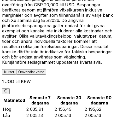
överföring från GBP 20,000 till USD. Besparingar
beräknas genom att jämföra växelkursen inklusive
marginaler och avgifter som tillhandahålls av varje bank
och Xe samma dag 8/5/2026. De angivna
jämförelsebesparingarna gäller endast för det givna
exemplet och kanske inte inkluderar alla kostnader och
avgifter. Olika valutaväxlingsbelopp, valutatyper, datum,
tider och andra individuella faktorer kommer att
resultera i olika jämförelsebesparingar. Dessa resultat
kanske därför inte är indikativa för faktiska besparingar
och bör endast användas som vägledning.
Kursjämförelsediagrammet uppdateras kvartalsvis.
Kurser
Omvandlat värde
1 JOD till KRW
Senaste 7
Senaste 30
Senaste 90
Mätmetod
dagarna
dagarna
dagarna
Hög
2 035,91
2 156,49
2 195,62
Låg
2 005,13
2 005,13
2 005,13