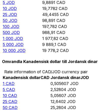
5
JOD
9,8891
CAD
10
JOD
19,7782
CAD
25
JOD
49,4455
CAD
50
JOD
98,891
CAD
100
JOD
197,782
CAD
500
JOD
988,91
CAD
1 000
JOD
1 977,82
CAD
5 000
JOD
9 889,1
CAD
10 000
JOD
19 778,2
CAD
Omvandla Kanadensisk dollar till Jordansk dinar
Rate information of CAD/JOD currency pair
Kanadensisk dollar
CAD
Jordansk dinar
JOD
1
CAD
0,505607
JOD
5
CAD
2,52804
JOD
10
CAD
5,05607
JOD
25
CAD
12,6402
JOD
50
CAD
25,2804
JOD