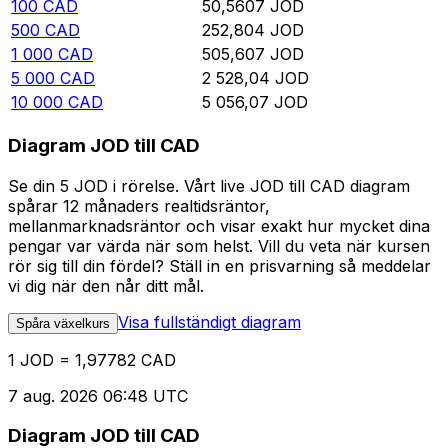
100
CAD
50,5607
JOD
500
CAD
252,804
JOD
1 000
CAD
505,607
JOD
5 000
CAD
2 528,04
JOD
10 000
CAD
5 056,07
JOD
Diagram JOD till CAD
Se din 5 JOD i rörelse. Vårt live JOD till CAD diagram
spårar 12 månaders realtidsräntor,
mellanmarknadsräntor och visar exakt hur mycket dina
pengar var värda när som helst. Vill du veta när kursen
rör sig till din fördel? Ställ in en prisvarning så meddelar
vi dig när den når ditt mål.
Visa fullständigt diagram
Spåra växelkurs
1 JOD = 1,97782 CAD
7 aug. 2026 06:48 UTC
Diagram JOD till CAD