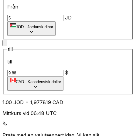
Från
JD
JOD
-
Jordansk dinar
till
till
$
CAD
-
Kanadensisk dollar
1.00
JOD
=
1,
977819
CAD
Mittkurs vid 06:48 UTC
Prata med en valutaexpert idag.
Vi kan slå