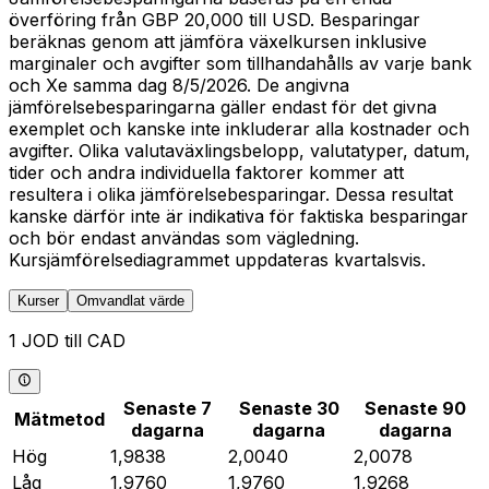
överföring från GBP 20,000 till USD. Besparingar
beräknas genom att jämföra växelkursen inklusive
marginaler och avgifter som tillhandahålls av varje bank
och Xe samma dag 8/5/2026. De angivna
jämförelsebesparingarna gäller endast för det givna
exemplet och kanske inte inkluderar alla kostnader och
avgifter. Olika valutaväxlingsbelopp, valutatyper, datum,
tider och andra individuella faktorer kommer att
resultera i olika jämförelsebesparingar. Dessa resultat
kanske därför inte är indikativa för faktiska besparingar
och bör endast användas som vägledning.
Kursjämförelsediagrammet uppdateras kvartalsvis.
Kurser
Omvandlat värde
1 JOD till CAD
Senaste 7
Senaste 30
Senaste 90
Mätmetod
dagarna
dagarna
dagarna
Hög
1,9838
2,0040
2,0078
Låg
1,9760
1,9760
1,9268