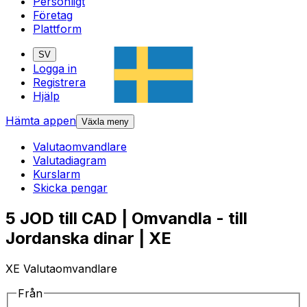
Personligt
Företag
Plattform
SV
Logga in
Registrera
Hjälp
Hämta appen
Växla meny
Valutaomvandlare
Valutadiagram
Kurslarm
Skicka pengar
5 JOD till CAD | Omvandla - till
Jordanska dinar | XE
XE Valutaomvandlare
Från