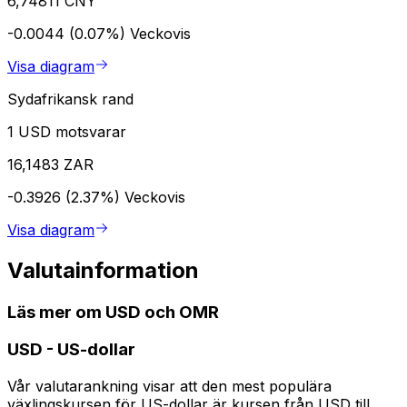
6,74811 CNY
-0.0044 (0.07%)
Veckovis
Visa diagram
Sydafrikansk rand
1 USD motsvarar
16,1483 ZAR
-0.3926 (2.37%)
Veckovis
Visa diagram
Valutainformation
Läs mer om USD och OMR
USD
-
US-dollar
Vår valutarankning visar att den mest populära
växlingskursen för US-dollar är kursen från USD till