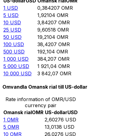
US-dollar
USD
Omansk rial
OMR
1
USD
0,384207
OMR
5
USD
1,92104
OMR
10
USD
3,84207
OMR
25
USD
9,60518
OMR
50
USD
19,2104
OMR
100
USD
38,4207
OMR
500
USD
192,104
OMR
1 000
USD
384,207
OMR
5 000
USD
1 921,04
OMR
10 000
USD
3 842,07
OMR
Omvandla Omansk rial till US-dollar
Rate information of OMR/USD
currency pair
Omansk rial
OMR
US-dollar
USD
1
OMR
2,60276
USD
5
OMR
13,0138
USD
10
OMR
26,0276
USD