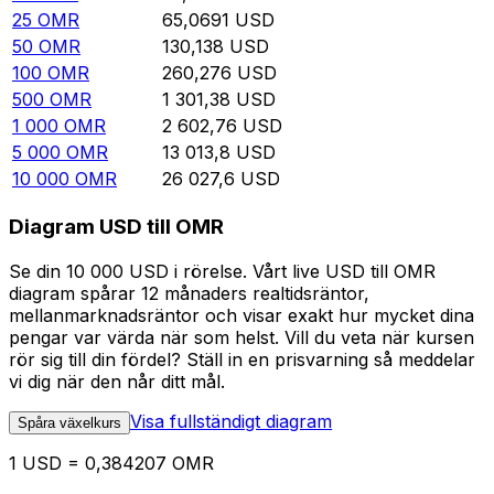
25
OMR
65,0691
USD
50
OMR
130,138
USD
100
OMR
260,276
USD
500
OMR
1 301,38
USD
1 000
OMR
2 602,76
USD
5 000
OMR
13 013,8
USD
10 000
OMR
26 027,6
USD
Diagram USD till OMR
Se din 10 000 USD i rörelse. Vårt live USD till OMR
diagram spårar 12 månaders realtidsräntor,
mellanmarknadsräntor och visar exakt hur mycket dina
pengar var värda när som helst. Vill du veta när kursen
rör sig till din fördel? Ställ in en prisvarning så meddelar
vi dig när den når ditt mål.
Visa fullständigt diagram
Spåra växelkurs
1 USD = 0,384207 OMR