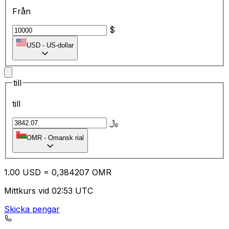
Från
$
USD
-
US-dollar
till
till
﷼
OMR
-
Omansk rial
1.00
USD
=
0,
384207
OMR
Mittkurs vid 02:53 UTC
Skicka pengar