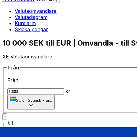
Valutaomvandlare
Valutadiagram
Kurslarm
Skicka pengar
10 000 SEK till EUR | Omvandla - till 
XE Valutaomvandlare
Från
Från
kr
SEK
-
Svensk krona
till
till