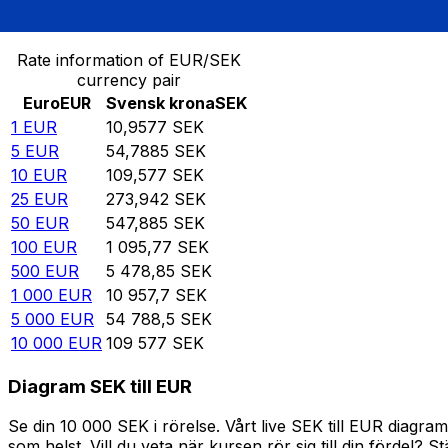
Omvandla Euro till Svensk krona
Rate information of EUR/SEK
currency pair
Euro
EUR
Svensk krona
SEK
1
EUR
10,9577
SEK
5
EUR
54,7885
SEK
10
EUR
109,577
SEK
25
EUR
273,942
SEK
50
EUR
547,885
SEK
100
EUR
1 095,77
SEK
500
EUR
5 478,85
SEK
1 000
EUR
10 957,7
SEK
5 000
EUR
54 788,5
SEK
10 000
EUR
109 577
SEK
Diagram SEK till EUR
Se din 10 000 SEK i rörelse. Vårt live SEK till EUR diag
som helst. Vill du veta när kursen rör sig till din fördel? S