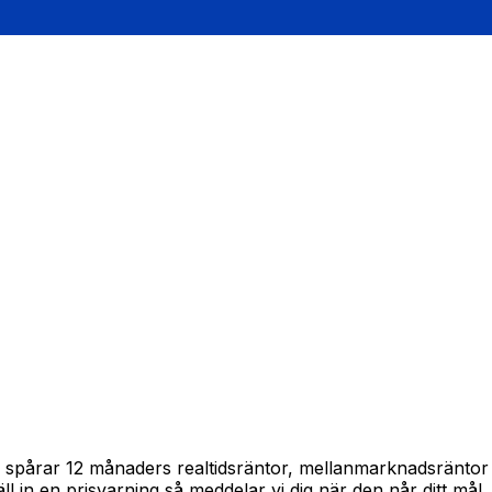
ram spårar 12 månaders realtidsräntor, mellanmarknadsränto
täll in en prisvarning så meddelar vi dig när den når ditt mål.