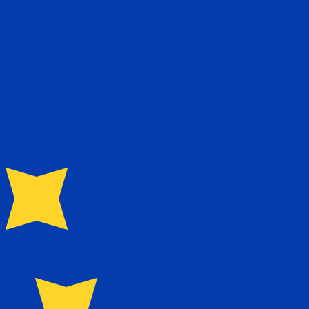
nna kurs när du skickar pengar.
Se sändkurserna.