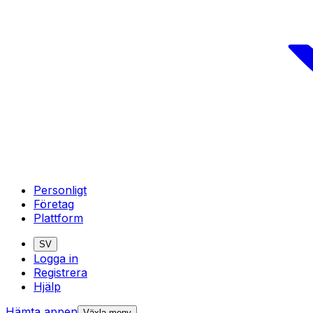
Personligt
Företag
Plattform
SV
Logga in
Registrera
Hjälp
Hämta appen
Växla meny