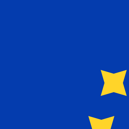
€
EUR
-
Euro
1.00
SEK
=
0,
091260
EUR
Mittkurs vid 10:14 UTC
Skicka pengar
Prata med en valutaexpert idag.
Vi kan slå konkurrentern
Boka ett samtal
Vi använder mid-market-kursen för vår omvandlare. Det
Visste du att du kan skicka pengar utomlands med Xe?
Anmäl dig idag