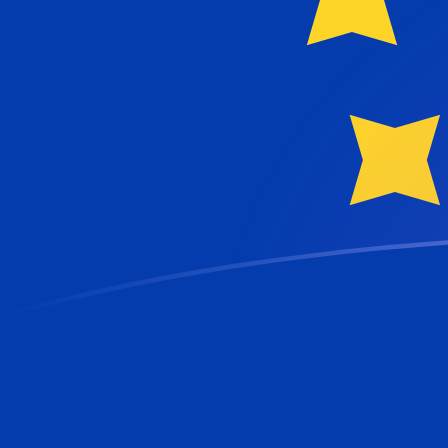
SEK till EUR valutakurser idag
Omvandla Svensk krona till Euro
Rate information of SEK/EUR
currency pair
Svensk krona
SEK
Euro
EUR
1
SEK
0,0912601
EUR
5
SEK
0,4563
EUR
10
SEK
0,912601
EUR
25
SEK
2,2815
EUR
50
SEK
4,563
EUR
100
SEK
9,12601
EUR
500
SEK
45,63
EUR
1 000
SEK
91,2601
EUR
5 000
SEK
456,3
EUR
10 000
SEK
912,601
EUR