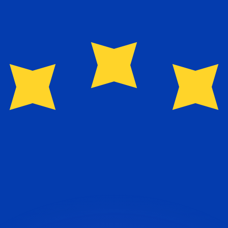
as kurser.
 görs endast i informationssyfte. Du kommer inte att få de