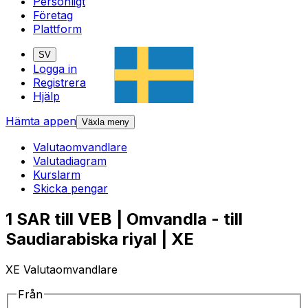
Personligt
Företag
Plattform
SV
Logga in
Registrera
Hjälp
Hämta appen
Växla meny
Valutaomvandlare
Valutadiagram
Kurslarm
Skicka pengar
1 SAR till VEB | Omvandla - till
Saudiarabiska riyal | XE
XE Valutaomvandlare
Från