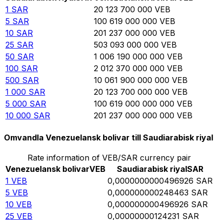
1
SAR
20 123 700 000
VEB
5
SAR
100 619 000 000
VEB
10
SAR
201 237 000 000
VEB
25
SAR
503 093 000 000
VEB
50
SAR
1 006 190 000 000
VEB
100
SAR
2 012 370 000 000
VEB
500
SAR
10 061 900 000 000
VEB
1 000
SAR
20 123 700 000 000
VEB
5 000
SAR
100 619 000 000 000
VEB
10 000
SAR
201 237 000 000 000
VEB
Omvandla Venezuelansk bolivar till Saudiarabisk riyal
Rate information of VEB/SAR currency pair
Venezuelansk bolivar
VEB
Saudiarabisk riyal
SAR
1
VEB
0,0000000000496926
SAR
5
VEB
0,000000000248463
SAR
10
VEB
0,000000000496926
SAR
25
VEB
0,00000000124231
SAR