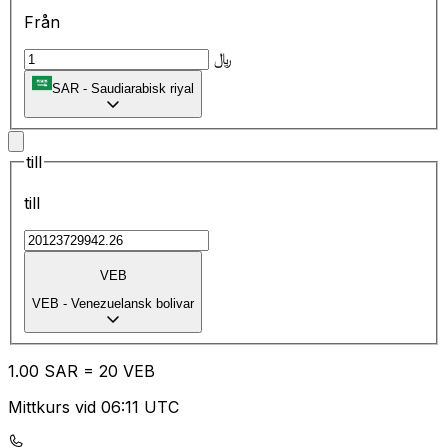
Från
﷼
SAR
-
Saudiarabisk riyal
till
till
VEB
VEB
-
Venezuelansk bolivar
1.00
SAR
=
20
VEB
Mittkurs vid 06:11 UTC