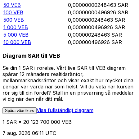
50
VEB
0,00000000248463
SAR
100
VEB
0,00000000496926
SAR
500
VEB
0,0000000248463
SAR
1 000
VEB
0,0000000496926
SAR
5 000
VEB
0,000000248463
SAR
10 000
VEB
0,000000496926
SAR
Diagram SAR till VEB
Se din 1 SAR i rörelse. Vårt live SAR till VEB diagram
spårar 12 månaders realtidsräntor,
mellanmarknadsräntor och visar exakt hur mycket dina
pengar var värda när som helst. Vill du veta när kursen
rör sig till din fördel? Ställ in en prisvarning så meddelar
vi dig när den når ditt mål.
Visa fullständigt diagram
Spåra växelkurs
1 SAR = 20 123 700 000 VEB
7 aug. 2026 06:11 UTC