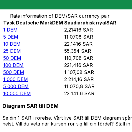
Omvandla Tysk Deutsche Mark till Saudiarabisk riyal
Rate information of DEM/SAR currency pair
Tysk Deutsche Mark
DEM
Saudiarabisk riyal
SAR
1
DEM
2,21416
SAR
5
DEM
11,0708
SAR
10
DEM
22,1416
SAR
25
DEM
55,354
SAR
50
DEM
110,708
SAR
100
DEM
221,416
SAR
500
DEM
1 107,08
SAR
1 000
DEM
2 214,16
SAR
5 000
DEM
11 070,8
SAR
10 000
DEM
22 141,6
SAR
Diagram SAR till DEM
Se din 1 SAR i rörelse. Vårt live SAR till DEM diagram s
helst. Vill du veta när kursen rör sig till din fördel? Ställ 