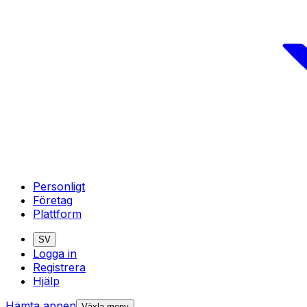
Personligt
Företag
Plattform
SV
Logga in
Registrera
Hjälp
Hämta appen
Växla meny