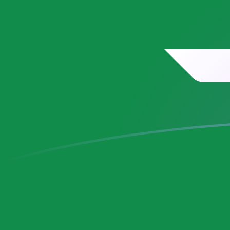
SAR till DEM valutakurser idag
Omvandla Saudiarabisk riyal till Tysk Deutsche Mark
Rate information of SAR/DEM currency pair
Saudiarabisk riyal
SAR
Tysk Deutsche Mark
DEM
1
SAR
0,451639
DEM
5
SAR
2,25819
DEM
10
SAR
4,51639
DEM
25
SAR
11,291
DEM
50
SAR
22,5819
DEM
100
SAR
45,1639
DEM
500
SAR
225,819
DEM
1 000
SAR
451,639
DEM
5 000
SAR
2 258,19
DEM
10 000
SAR
4 516,39
DEM