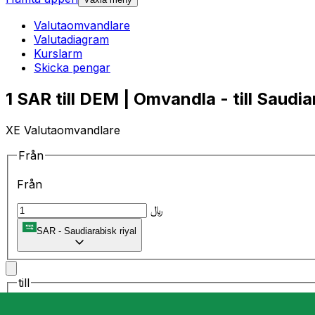
Valutaomvandlare
Valutadiagram
Kurslarm
Skicka pengar
1 SAR till DEM | Omvandla - till Saudia
XE Valutaomvandlare
Från
Från
﷼
SAR
-
Saudiarabisk riyal
till
till