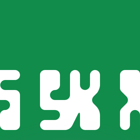
as kurser.
 görs endast i informationssyfte. Du kommer inte att få de