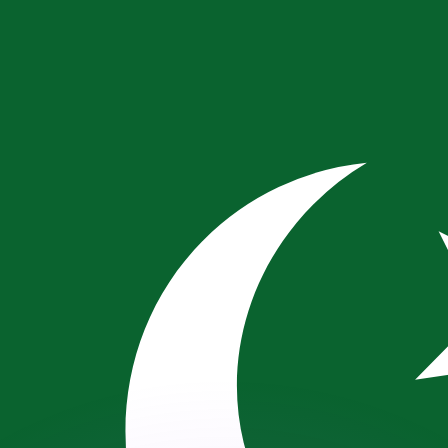
as kurser.
 görs endast i informationssyfte. Du kommer inte att få de