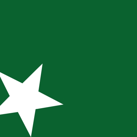
nna kurs när du skickar pengar.
Se sändkurserna.