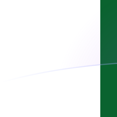
PKR till VEB valutakurser idag
Omvandla Pakistansk rupie till Venezuelansk bolivar
Rate information of PKR/VEB currency pair
Pakistansk rupie
PKR
Venezuelansk bolivar
VEB
1
PKR
271 861 000
VEB
5
PKR
1 359 300 000
VEB
10
PKR
2 718 610 000
VEB
25
PKR
6 796 520 000
VEB
50
PKR
13 593 000 000
VEB
100
PKR
27 186 100 000
VEB
500
PKR
135 930 000 000
VEB
1 000
PKR
271 861 000 000
VEB
5 000
PKR
1 359 300 000 000
VEB
10 000
PKR
2 718 610 000 000
VEB