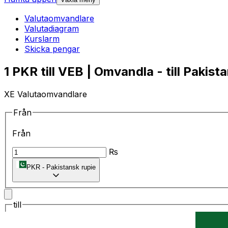
Valutaomvandlare
Valutadiagram
Kurslarm
Skicka pengar
1 PKR till VEB | Omvandla - till Pakist
XE Valutaomvandlare
Från
Från
₨
PKR
-
Pakistansk rupie
till
till