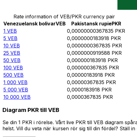
Omvandla Venezuelansk bolivar till Pakistansk rupie
Rate information of VEB/PKR currency pair
Venezuelansk bolivar
VEB
Pakistansk rupie
PKR
1
VEB
0,00000000367835
PKR
5
VEB
0,0000000183918
PKR
10
VEB
0,0000000367835
PKR
25
VEB
0,0000000919588
PKR
50
VEB
0,000000183918
PKR
100
VEB
0,000000367835
PKR
500
VEB
0,00000183918
PKR
1 000
VEB
0,00000367835
PKR
5 000
VEB
0,0000183918
PKR
10 000
VEB
0,0000367835
PKR
Diagram PKR till VEB
Se din 1 PKR i rörelse. Vårt live PKR till VEB diagram s
helst. Vill du veta när kursen rör sig till din fördel? Ställ 