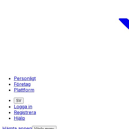
Personligt
Företag
Plattform
SV
Logga in
Registrera
Hjälp
Hämta appen
Växla meny