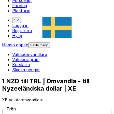
Personligt
Företag
Plattform
SV
Logga in
Registrera
Hjälp
Hämta appen
Växla meny
Valutaomvandlare
Valutadiagram
Kurslarm
Skicka pengar
1 NZD till TRL | Omvandla - till
Nyzeeländska dollar | XE
XE Valutaomvandlare
Från