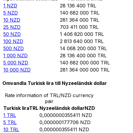
1
NZD
28 136 400
TRL
5
NZD
140 682 000
TRL
10
NZD
281 364 000
TRL
25
NZD
703 411 000
TRL
50
NZD
1 406 820 000
TRL
100
NZD
2 813 640 000
TRL
500
NZD
14 068 200 000
TRL
1 000
NZD
28 136 400 000
TRL
5 000
NZD
140 682 000 000
TRL
10 000
NZD
281 364 000 000
TRL
Omvandla Turkisk lira till Nyzeeländsk dollar
Rate information of TRL/NZD currency
pair
Turkisk lira
TRL
Nyzeeländsk dollar
NZD
1
TRL
0,0000000355411
NZD
5
TRL
0,000000177706
NZD
10
TRL
0,000000355411
NZD