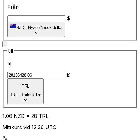
Från
$
NZD
-
Nyzeeländsk dollar
till
till
₤
TRL
TRL
-
Turkisk lira
1.00
NZD
=
28
TRL
Mittkurs vid 12:36 UTC