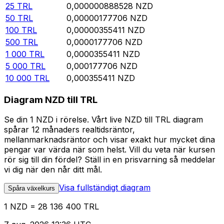
25
TRL
0,000000888528
NZD
50
TRL
0,00000177706
NZD
100
TRL
0,00000355411
NZD
500
TRL
0,0000177706
NZD
1 000
TRL
0,0000355411
NZD
5 000
TRL
0,000177706
NZD
10 000
TRL
0,000355411
NZD
Diagram NZD till TRL
Se din 1 NZD i rörelse. Vårt live NZD till TRL diagram
spårar 12 månaders realtidsräntor,
mellanmarknadsräntor och visar exakt hur mycket dina
pengar var värda när som helst. Vill du veta när kursen
rör sig till din fördel? Ställ in en prisvarning så meddelar
vi dig när den når ditt mål.
Visa fullständigt diagram
Spåra växelkurs
1 NZD = 28 136 400 TRL