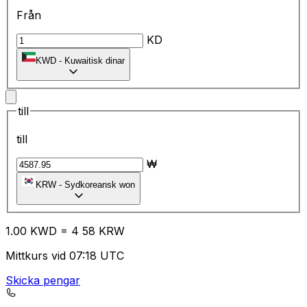
Från
KD
KWD
-
Kuwaitisk dinar
till
till
₩
KRW
-
Sydkoreansk won
1.00
KWD
=
4
58
KRW
Mittkurs vid 07:18 UTC
Skicka pengar