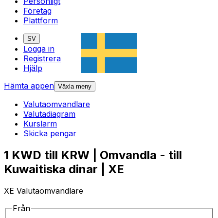
Personligt
Företag
Plattform
SV
Logga in
Registrera
Hjälp
Hämta appen
Växla meny
Valutaomvandlare
Valutadiagram
Kurslarm
Skicka pengar
1 KWD till KRW | Omvandla - till
Kuwaitiska dinar | XE
XE Valutaomvandlare
Från