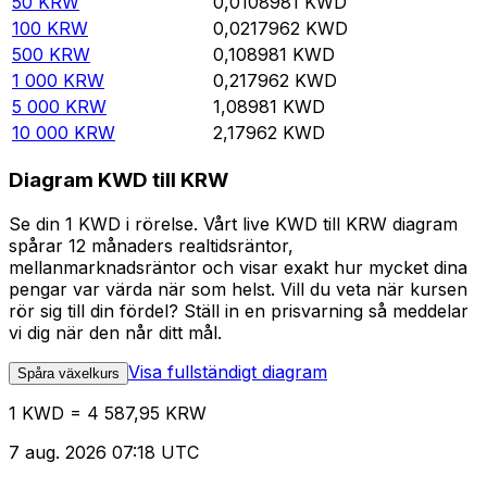
50
KRW
0,0108981
KWD
100
KRW
0,0217962
KWD
500
KRW
0,108981
KWD
1 000
KRW
0,217962
KWD
5 000
KRW
1,08981
KWD
10 000
KRW
2,17962
KWD
Diagram KWD till KRW
Se din 1 KWD i rörelse. Vårt live KWD till KRW diagram
spårar 12 månaders realtidsräntor,
mellanmarknadsräntor och visar exakt hur mycket dina
pengar var värda när som helst. Vill du veta när kursen
rör sig till din fördel? Ställ in en prisvarning så meddelar
vi dig när den når ditt mål.
Visa fullständigt diagram
Spåra växelkurs
1 KWD = 4 587,95 KRW
7 aug. 2026 07:18 UTC