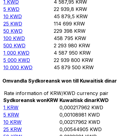
1
KWD
4 587,95
KRW
5
KWD
22 939,8
KRW
10
KWD
45 879,5
KRW
25
KWD
114 699
KRW
50
KWD
229 398
KRW
100
KWD
458 795
KRW
500
KWD
2 293 980
KRW
1 000
KWD
4 587 950
KRW
5 000
KWD
22 939 800
KRW
10 000
KWD
45 879 500
KRW
Omvandla Sydkoreansk won till Kuwaitisk dinar
Rate information of KRW/KWD currency pair
Sydkoreansk won
KRW
Kuwaitisk dinar
KWD
1
KRW
0,000217962
KWD
5
KRW
0,00108981
KWD
10
KRW
0,00217962
KWD
25
KRW
0,00544905
KWD