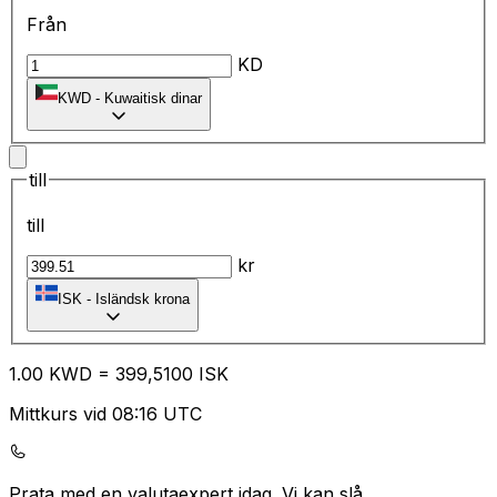
Från
KD
KWD
-
Kuwaitisk dinar
till
till
kr
ISK
-
Isländsk krona
1.00
KWD
=
39
9,5100
ISK
Mittkurs vid 08:16 UTC
Prata med en valutaexpert idag.
Vi kan slå