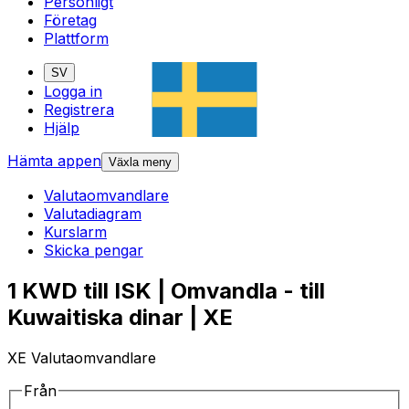
Personligt
Företag
Plattform
SV
Logga in
Registrera
Hjälp
Hämta appen
Växla meny
Valutaomvandlare
Valutadiagram
Kurslarm
Skicka pengar
1 KWD till ISK | Omvandla - till
Kuwaitiska dinar | XE
XE Valutaomvandlare
Från