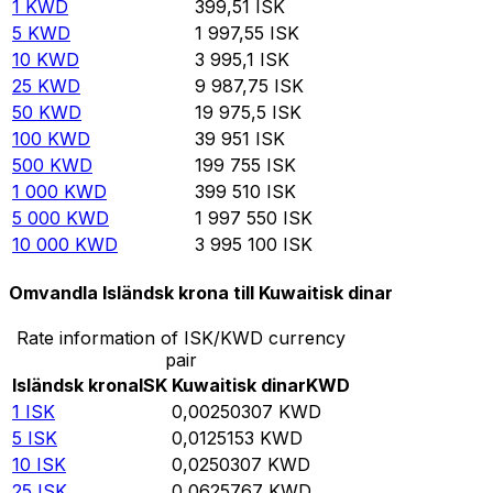
1
KWD
399,51
ISK
5
KWD
1 997,55
ISK
10
KWD
3 995,1
ISK
25
KWD
9 987,75
ISK
50
KWD
19 975,5
ISK
100
KWD
39 951
ISK
500
KWD
199 755
ISK
1 000
KWD
399 510
ISK
5 000
KWD
1 997 550
ISK
10 000
KWD
3 995 100
ISK
Omvandla Isländsk krona till Kuwaitisk dinar
Rate information of ISK/KWD currency
pair
Isländsk krona
ISK
Kuwaitisk dinar
KWD
1
ISK
0,00250307
KWD
5
ISK
0,0125153
KWD
10
ISK
0,0250307
KWD
25
ISK
0,0625767
KWD