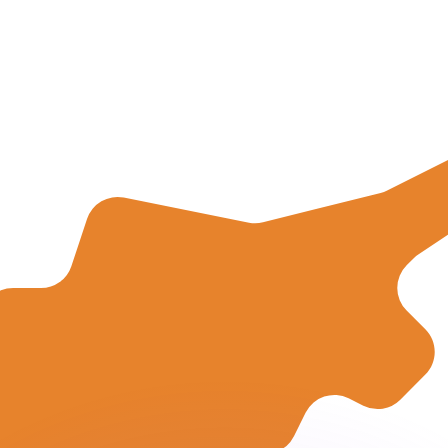
as kurser.
 görs endast i informationssyfte. Du kommer inte att få de