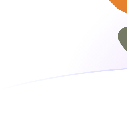
DKK till CYP valutakurser idag
Omvandla Dansk krona till Cypriotiskt pund
Rate information of DKK/CYP currency
pair
Dansk krona
DKK
Cypriotiskt pund
CYP
1
DKK
0,0782917
CYP
5
DKK
0,391458
CYP
10
DKK
0,782917
CYP
25
DKK
1,95729
CYP
50
DKK
3,91458
CYP
100
DKK
7,82917
CYP
500
DKK
39,1458
CYP
1 000
DKK
78,2917
CYP
5 000
DKK
391,458
CYP
10 000
DKK
782,917
CYP
Omvandla Cypriotiskt pund till Dansk krona