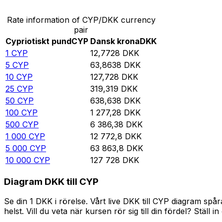
Rate information of CYP/DKK currency
pair
Cypriotiskt pund
CYP
Dansk krona
DKK
1
CYP
12,7728
DKK
5
CYP
63,8638
DKK
10
CYP
127,728
DKK
25
CYP
319,319
DKK
50
CYP
638,638
DKK
100
CYP
1 277,28
DKK
500
CYP
6 386,38
DKK
1 000
CYP
12 772,8
DKK
5 000
CYP
63 863,8
DKK
10 000
CYP
127 728
DKK
Diagram DKK till CYP
Se din 1 DKK i rörelse. Vårt live DKK till CYP diagram s
helst. Vill du veta när kursen rör sig till din fördel? Ställ 