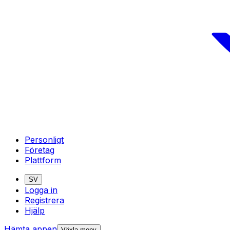
Personligt
Företag
Plattform
SV
Logga in
Registrera
Hjälp
Hämta appen
Växla meny