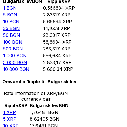
Bulgarisk lev
BGN
Ripple
XRP
1
BGN
0,566634
XRP
5
BGN
2,83317
XRP
10
BGN
5,66634
XRP
25
BGN
14,1658
XRP
50
BGN
28,3317
XRP
100
BGN
56,6634
XRP
500
BGN
283,317
XRP
1 000
BGN
566,634
XRP
5 000
BGN
2 833,17
XRP
10 000
BGN
5 666,34
XRP
Omvandla Ripple till Bulgarisk lev
Rate information of XRP/BGN
currency pair
Ripple
XRP
Bulgarisk lev
BGN
1
XRP
1,76481
BGN
5
XRP
8,82405
BGN
10
XRP
17,6481
BGN