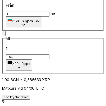
Från
лв
BGN
-
Bulgarisk lev
till
till
XRP
-
Ripple
1.00
BGN
=
0,
566633
XRP
Mittkurs vid 04:00 UTC
Köp kryptoKraken