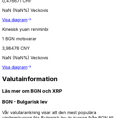
0,476671 CHF
NaN (NaN%)
Veckovis
Visa diagram
Kinesisk yuan renminbi
1 BGN motsvarar
3,98478 CNY
NaN (NaN%)
Veckovis
Visa diagram
Valutainformation
Läs mer om BGN och XRP
BGN
-
Bulgarisk lev
Vår valutarankning visar att den mest populära
växlingskursen för Bulgarisk lev är kursen från BGN till