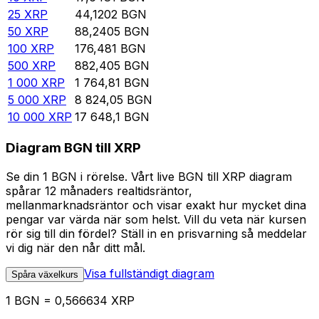
25
XRP
44,1202
BGN
50
XRP
88,2405
BGN
100
XRP
176,481
BGN
500
XRP
882,405
BGN
1 000
XRP
1 764,81
BGN
5 000
XRP
8 824,05
BGN
10 000
XRP
17 648,1
BGN
Diagram BGN till XRP
Se din 1 BGN i rörelse. Vårt live BGN till XRP diagram
spårar 12 månaders realtidsräntor,
mellanmarknadsräntor och visar exakt hur mycket dina
pengar var värda när som helst. Vill du veta när kursen
rör sig till din fördel? Ställ in en prisvarning så meddelar
vi dig när den når ditt mål.
Visa fullständigt diagram
Spåra växelkurs
1 BGN = 0,566634 XRP