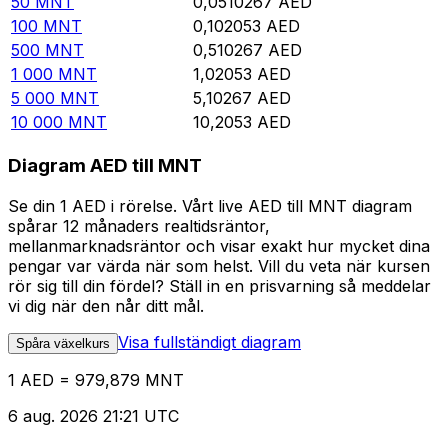
50
MNT
0,0510267
AED
100
MNT
0,102053
AED
500
MNT
0,510267
AED
1 000
MNT
1,02053
AED
5 000
MNT
5,10267
AED
10 000
MNT
10,2053
AED
Diagram AED till MNT
Se din 1 AED i rörelse. Vårt live AED till MNT diagram
spårar 12 månaders realtidsräntor,
mellanmarknadsräntor och visar exakt hur mycket dina
pengar var värda när som helst. Vill du veta när kursen
rör sig till din fördel? Ställ in en prisvarning så meddelar
vi dig när den når ditt mål.
Visa fullständigt diagram
Spåra växelkurs
1 AED = 979,879 MNT
6 aug. 2026 21:21 UTC