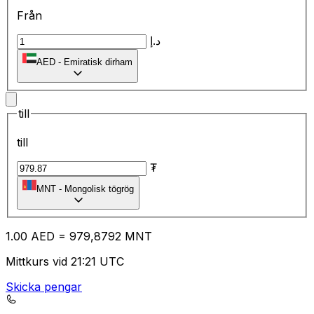
Från
د.إ
AED
-
Emiratisk dirham
till
till
₮
MNT
-
Mongolisk tögrög
1.00
AED
=
97
9,8792
MNT
Mittkurs vid 21:21 UTC
Skicka pengar