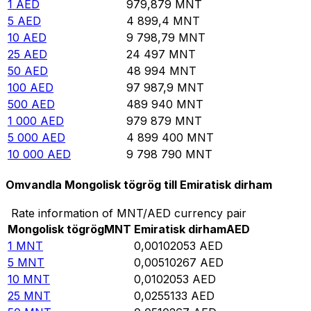
1
AED
979,879
MNT
5
AED
4 899,4
MNT
10
AED
9 798,79
MNT
25
AED
24 497
MNT
50
AED
48 994
MNT
100
AED
97 987,9
MNT
500
AED
489 940
MNT
1 000
AED
979 879
MNT
5 000
AED
4 899 400
MNT
10 000
AED
9 798 790
MNT
Omvandla Mongolisk tögrög till Emiratisk dirham
Rate information of MNT/AED currency pair
Mongolisk tögrög
MNT
Emiratisk dirham
AED
1
MNT
0,00102053
AED
5
MNT
0,00510267
AED
10
MNT
0,0102053
AED
25
MNT
0,0255133
AED