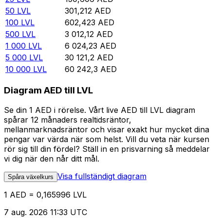
50
LVL
301,212
AED
100
LVL
602,423
AED
500
LVL
3 012,12
AED
1 000
LVL
6 024,23
AED
5 000
LVL
30 121,2
AED
10 000
LVL
60 242,3
AED
Diagram AED till LVL
Se din 1 AED i rörelse. Vårt live AED till LVL diagram
spårar 12 månaders realtidsräntor,
mellanmarknadsräntor och visar exakt hur mycket dina
pengar var värda när som helst. Vill du veta när kursen
rör sig till din fördel? Ställ in en prisvarning så meddelar
vi dig när den når ditt mål.
Visa fullständigt diagram
Spåra växelkurs
1 AED = 0,165996 LVL
7 aug. 2026 11:33 UTC