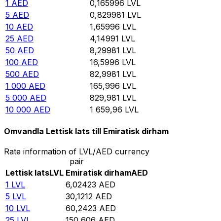
1
AED
0,165996
LVL
5
AED
0,829981
LVL
10
AED
1,65996
LVL
25
AED
4,14991
LVL
50
AED
8,29981
LVL
100
AED
16,5996
LVL
500
AED
82,9981
LVL
1 000
AED
165,996
LVL
5 000
AED
829,981
LVL
10 000
AED
1 659,96
LVL
Omvandla Lettisk lats till Emiratisk dirham
Rate information of LVL/AED currency
pair
Lettisk lats
LVL
Emiratisk dirham
AED
1
LVL
6,02423
AED
5
LVL
30,1212
AED
10
LVL
60,2423
AED
25
LVL
150,606
AED