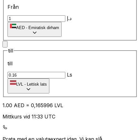
Från
د.إ
AED
-
Emiratisk dirham
till
till
Ls
LVL
-
Lettisk lats
1.00
AED
=
0,
165996
LVL
Mittkurs vid 11:33 UTC
Prata med en valutaexpert idag.
Vi kan slå