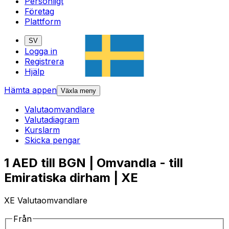
Personligt
Företag
Plattform
SV
Logga in
Registrera
Hjälp
Hämta appen
Växla meny
Valutaomvandlare
Valutadiagram
Kurslarm
Skicka pengar
1 AED till BGN | Omvandla - till
Emiratiska dirham | XE
XE Valutaomvandlare
Från