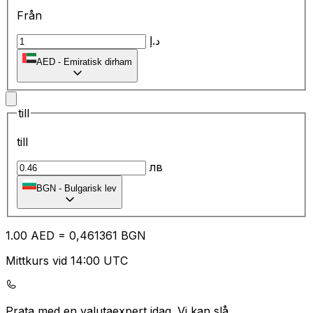
Från
د.إ
AED
-
Emiratisk dirham
till
till
лв
BGN
-
Bulgarisk lev
1.00
AED
=
0,
461361
BGN
Mittkurs vid 14:00 UTC
Prata med en valutaexpert idag.
Vi kan slå