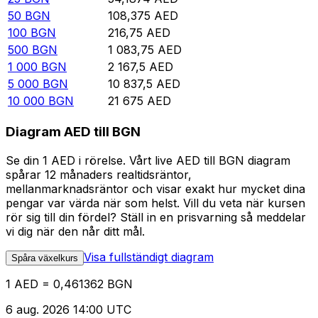
50
BGN
108,375
AED
100
BGN
216,75
AED
500
BGN
1 083,75
AED
1 000
BGN
2 167,5
AED
5 000
BGN
10 837,5
AED
10 000
BGN
21 675
AED
Diagram AED till BGN
Se din 1 AED i rörelse. Vårt live AED till BGN diagram
spårar 12 månaders realtidsräntor,
mellanmarknadsräntor och visar exakt hur mycket dina
pengar var värda när som helst. Vill du veta när kursen
rör sig till din fördel? Ställ in en prisvarning så meddelar
vi dig när den når ditt mål.
Visa fullständigt diagram
Spåra växelkurs
1 AED = 0,461362 BGN
6 aug. 2026 14:00 UTC