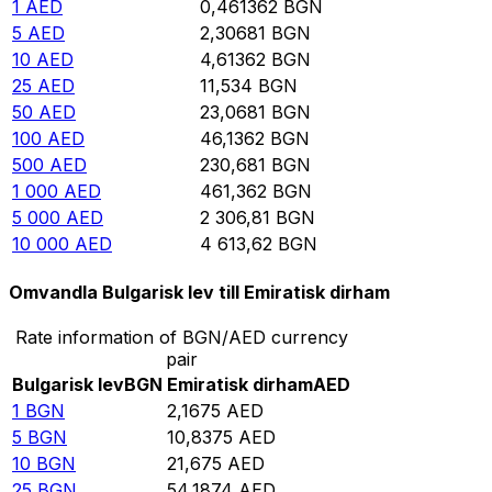
1
AED
0,461362
BGN
5
AED
2,30681
BGN
10
AED
4,61362
BGN
25
AED
11,534
BGN
50
AED
23,0681
BGN
100
AED
46,1362
BGN
500
AED
230,681
BGN
1 000
AED
461,362
BGN
5 000
AED
2 306,81
BGN
10 000
AED
4 613,62
BGN
Omvandla Bulgarisk lev till Emiratisk dirham
Rate information of BGN/AED currency
pair
Bulgarisk lev
BGN
Emiratisk dirham
AED
1
BGN
2,1675
AED
5
BGN
10,8375
AED
10
BGN
21,675
AED
25
BGN
54,1874
AED