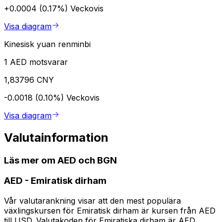
+0.0004 (0.17%)
Veckovis
Visa diagram
Kinesisk yuan renminbi
1 AED motsvarar
1,83796 CNY
-0.0018 (0.10%)
Veckovis
Visa diagram
Valutainformation
Läs mer om AED och BGN
AED
-
Emiratisk dirham
Vår valutarankning visar att den mest populära
växlingskursen för Emiratisk dirham är kursen från AED
till USD. Valutakoden för Emiratiska dirham är AED.