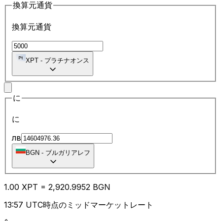
換算元通貨
換算元通貨
XPT
-
プラチナオンス
に
に
лв
BGN
-
ブルガリアレフ
1.00
XPT
=
2,920.99
52
BGN
13:57 UTC時点のミッドマーケットレート