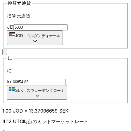
換算元通貨
換算元通貨
JD
JOD
-
ヨルダンディナール
に
に
kr
SEK
-
スウェーデンクローナ
1.00
JOD
=
13.37
096659
SEK
4:12 UTC時点のミッドマーケットレート