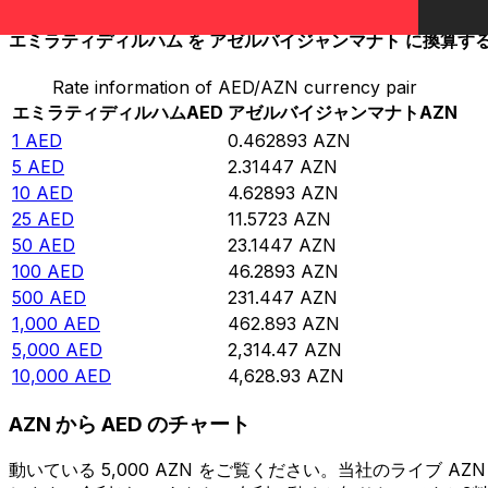
エミラティディルハム を アゼルバイジャンマナト に換算す
Rate information of AED/AZN currency pair
エミラティディルハム
AED
アゼルバイジャンマナト
AZN
1
AED
0.462893
AZN
5
AED
2.31447
AZN
10
AED
4.62893
AZN
25
AED
11.5723
AZN
50
AED
23.1447
AZN
100
AED
46.2893
AZN
500
AED
231.447
AZN
1,000
AED
462.893
AZN
5,000
AED
2,314.47
AZN
10,000
AED
4,628.93
AZN
AZN から AED のチャート
動いている 5,000 AZN をご覧ください。当社のライブ 