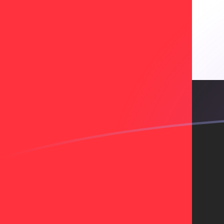
今日のAZNからAEDの為替レート
アゼルバイジャンマナト を エミラティディルハム に換算す
Rate information of AZN/AED currency pair
アゼルバイジャンマナト
AZN
エミラティディルハム
AED
1
AZN
2.16033
AED
5
AZN
10.8016
AED
10
AZN
21.6033
AED
25
AZN
54.0081
AED
50
AZN
108.016
AED
100
AZN
216.033
AED
500
AZN
1,080.16
AED
1,000
AZN
2,160.33
AED
5,000
AZN
10,801.6
AED
10,000
AZN
21,603.3
AED