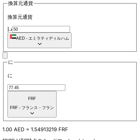
換算元通貨
換算元通貨
د.إ
AED
-
エミラティディルハム
に
に
FRF
FRF
-
フランス・フラン
1.00
AED
=
1.54
913219
FRF