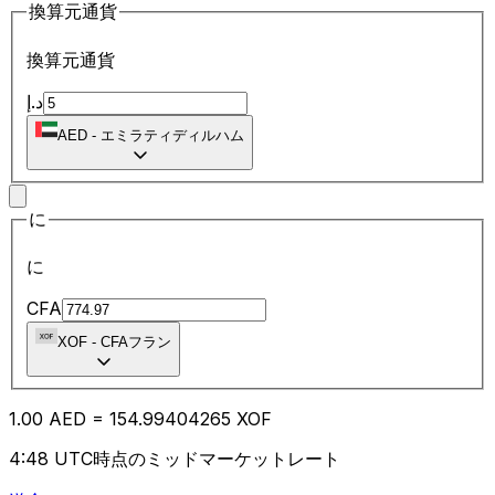
換算元通貨
換算元通貨
د.إ
AED
-
エミラティディルハム
に
に
CFA
XOF
-
CFAフラン
1.00
AED
=
154.99
404265
XOF
4:48 UTC時点のミッドマーケットレート