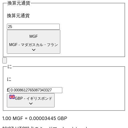
換算元通貨
換算元通貨
MGF
MGF
-
マダガスカル・フラン
に
に
£
GBP
-
イギリスポンド
1.00
MGF
=
0.00
003445
GBP