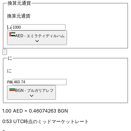
換算元通貨
換算元通貨
د.إ
AED
-
エミラティディルハム
に
に
лв
BGN
-
ブルガリアレフ
1.00
AED
=
0.46
074263
BGN
0:53 UTC時点のミッドマーケットレート