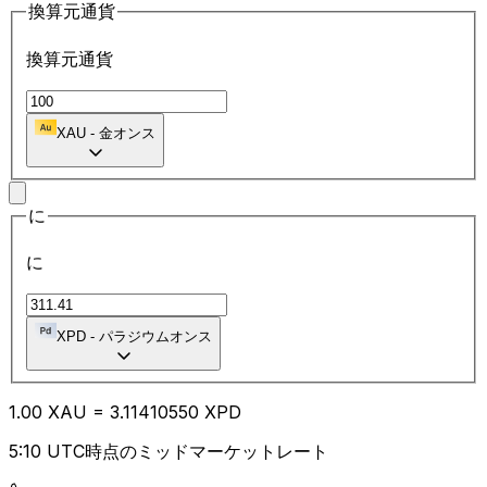
換算元通貨
換算元通貨
XAU
-
金オンス
に
に
XPD
-
パラジウムオンス
1.00
XAU
=
3.11
410550
XPD
5:10 UTC時点のミッドマーケットレート