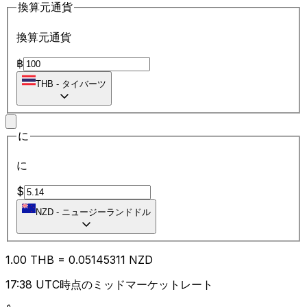
換算元通貨
換算元通貨
฿
THB
-
タイバーツ
に
に
$
NZD
-
ニュージーランドドル
1.00
THB
=
0.05
145311
NZD
17:38 UTC時点のミッドマーケットレート