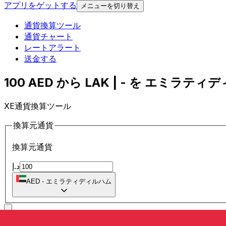
アプリをゲットする
メニューを切り替え
通貨換算ツール
通貨チャート
レートアラート
送金する
100 AED から LAK | - を エミラティ
XE通貨換算ツール
換算元通貨
換算元通貨
د.إ
AED
-
エミラティディルハム
に