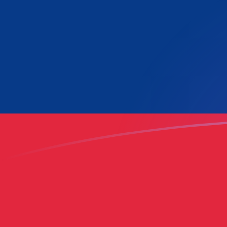
今すぐサインアップ
今日のAEDからLAKの為替レート
エミラティディルハム を ラオスキープ に換算する
Rate information of AED/LAK currency pair
エミラティディルハム
AED
ラオスキープ
LAK
1
AED
6,149.78
LAK
5
AED
30,748.9
LAK
10
AED
61,497.8
LAK
25
AED
153,744
LAK
50
AED
307,489
LAK
100
AED
614,978
LAK
500
AED
3,074,890
LAK
1,000
AED
6,149,780
LAK
5,000
AED
30,748,900
LAK