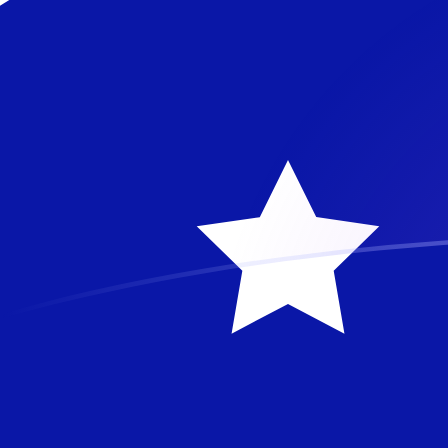
今日のKGSからAUDの為替レート
キルギスソム を オーストラリアドル に換算する
Rate information of KGS/AUD currency
pair
キルギスソム
KGS
オーストラリアドル
AUD
1
KGS
0.0161658
AUD
5
KGS
0.0808289
AUD
10
KGS
0.161658
AUD
25
KGS
0.404145
AUD
50
KGS
0.808289
AUD
100
KGS
1.61658
AUD
500
KGS
8.08289
AUD
1,000
KGS
16.1658
AUD
5,000
KGS
80.8289
AUD