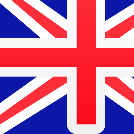
に
$
AUD
-
オーストラリアドル
1.00
KGS
=
0.01
616578
AUD
9:26 UTC時点のミッドマーケットレート
為替スペシャリストに今すぐご相談ください。
競合他社より
電話相談を予約
換算ツールには仲値レートを使用します。これは情報提供
Xeで海外に送金できることをご存知ですか?
今すぐサインアップ