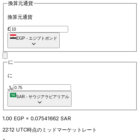
換算元通貨
換算元通貨
£
EGP
-
エジプトポンド
に
に
﷼
SAR
-
サウジアラビアリアル
1.00
EGP
=
0.07
541662
SAR
22:12 UTC時点のミッドマーケットレート