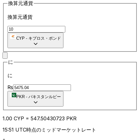
換算元通貨
換算元通貨
CYP
-
キプロス・ポンド
に
に
₨
PKR
-
パキスタンルピー
1.00
CYP
=
547.50
430723
PKR
15:51 UTC時点のミッドマーケットレート