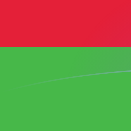
今日のTWDからMWKの為替レート
台湾ニュードル を マラウイクワチャ に換算する
Rate information of TWD/MWK currency
pair
台湾ニュードル
TWD
マラウイクワチャ
MWK
1
TWD
53.8856
MWK
5
TWD
269.428
MWK
10
TWD
538.856
MWK
25
TWD
1,347.14
MWK
50
TWD
2,694.28
MWK
100
TWD
5,388.56
MWK
500
TWD
26,942.8
MWK
1,000
TWD
53,885.6
MWK
5,000
TWD
269,428
MWK