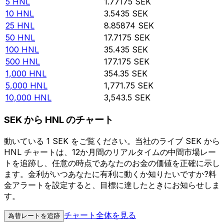
5
HNL
1.77175
SEK
10
HNL
3.5435
SEK
25
HNL
8.85874
SEK
50
HNL
17.7175
SEK
100
HNL
35.435
SEK
500
HNL
177.175
SEK
1,000
HNL
354.35
SEK
5,000
HNL
1,771.75
SEK
10,000
HNL
3,543.5
SEK
SEK から HNL のチャート
動いている 1 SEK をご覧ください。当社のライブ SEK から
HNL チャートは、12か月間のリアルタイムの中間市場レー
トを追跡し、任意の時点であなたのお金の価値を正確に示し
ます。金利がいつあなたに有利に動くか知りたいですか?料
金アラートを設定すると、目標に達したときにお知らせしま
す。
チャート全体を見る
為替レートを追跡