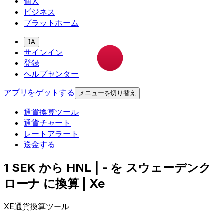
個人
ビジネス
プラットホーム
JA
サインイン
登録
ヘルプセンター
アプリをゲットする
メニューを切り替え
通貨換算ツール
通貨チャート
レートアラート
送金する
1 SEK から HNL | - を スウェーデンク
ローナ に換算 | Xe
XE通貨換算ツール