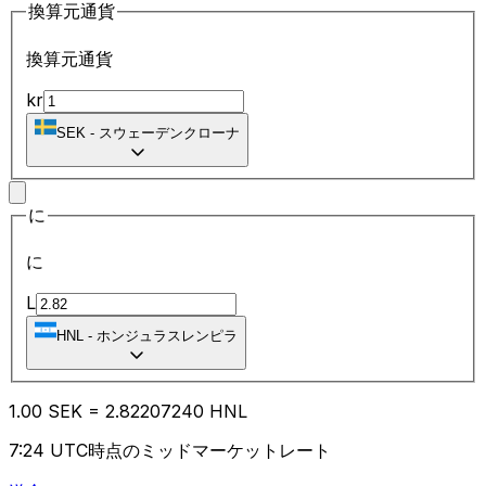
換算元通貨
換算元通貨
kr
SEK
-
スウェーデンクローナ
に
に
L
HNL
-
ホンジュラスレンピラ
1.00
SEK
=
2.82
207240
HNL
7:24 UTC時点のミッドマーケットレート