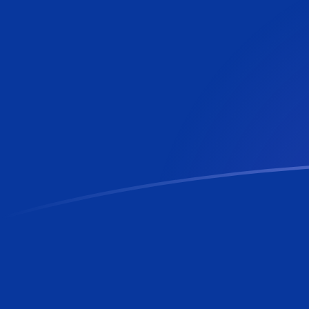
今すぐサインアップ
今日のNOKからBBDの為替レート
ノルウェークローネ を バルバドスドル に換算する
Rate information of NOK/BBD currency
pair
ノルウェークローネ
NOK
バルバドスドル
BBD
1
NOK
0.210727
BBD
5
NOK
1.05363
BBD
10
NOK
2.10727
BBD
25
NOK
5.26817
BBD
50
NOK
10.5363
BBD
100
NOK
21.0727
BBD
500
NOK
105.363
BBD
1,000
NOK
210.727
BBD