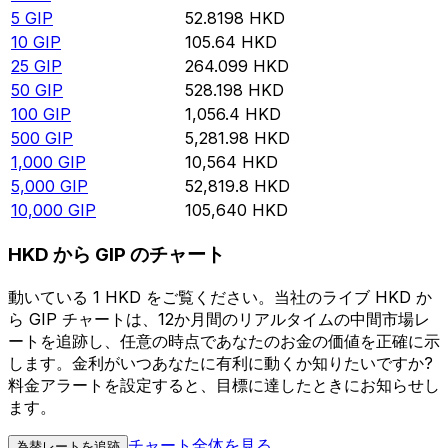
5
GIP
52.8198
HKD
10
GIP
105.64
HKD
25
GIP
264.099
HKD
50
GIP
528.198
HKD
100
GIP
1,056.4
HKD
500
GIP
5,281.98
HKD
1,000
GIP
10,564
HKD
5,000
GIP
52,819.8
HKD
10,000
GIP
105,640
HKD
HKD から GIP のチャート
動いている 1 HKD をご覧ください。当社のライブ HKD か
ら GIP チャートは、12か月間のリアルタイムの中間市場レ
ートを追跡し、任意の時点であなたのお金の価値を正確に示
します。金利がいつあなたに有利に動くか知りたいですか?
料金アラートを設定すると、目標に達したときにお知らせし
ます。
チャート全体を見る
為替レートを追跡