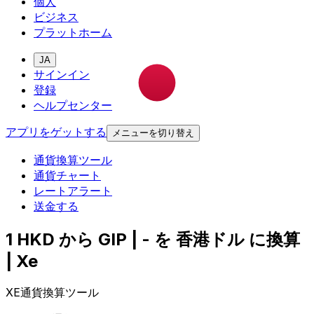
個人
ビジネス
プラットホーム
JA
サインイン
登録
ヘルプセンター
アプリをゲットする
メニューを切り替え
通貨換算ツール
通貨チャート
レートアラート
送金する
1 HKD から GIP | - を 香港ドル に換算
| Xe
XE通貨換算ツール