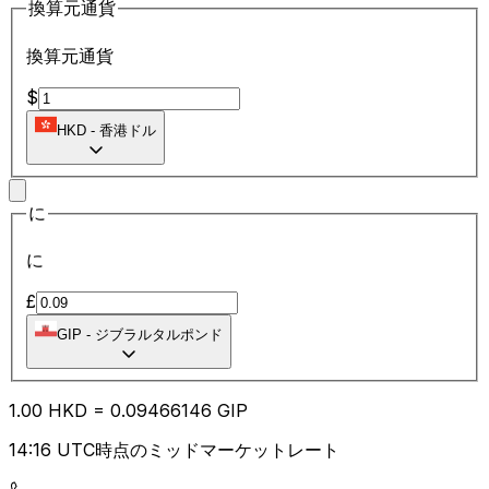
換算元通貨
換算元通貨
$
HKD
-
香港ドル
に
に
£
GIP
-
ジブラルタルポンド
1.00
HKD
=
0.09
466146
GIP
14:16 UTC時点のミッドマーケットレート