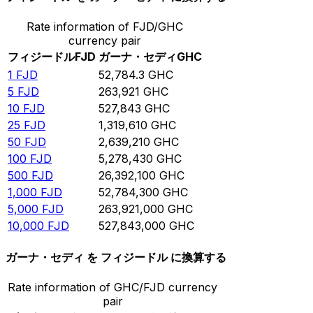
Rate information of FJD/GHC
currency pair
フィジードル
FJD
ガーナ・セディ
GHC
1
FJD
52,784.3
GHC
5
FJD
263,921
GHC
10
FJD
527,843
GHC
25
FJD
1,319,610
GHC
50
FJD
2,639,210
GHC
100
FJD
5,278,430
GHC
500
FJD
26,392,100
GHC
1,000
FJD
52,784,300
GHC
5,000
FJD
263,921,000
GHC
10,000
FJD
527,843,000
GHC
ガーナ・セディ を フィジードル に換算する
Rate information of GHC/FJD currency
pair