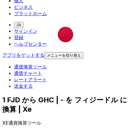
個人
ビジネス
プラットホーム
JA
サインイン
登録
ヘルプセンター
アプリをゲットする
メニューを切り替え
通貨換算ツール
通貨チャート
レートアラート
送金する
1 FJD から GHC | - を フィジードル に
換算 | Xe
XE通貨換算ツール