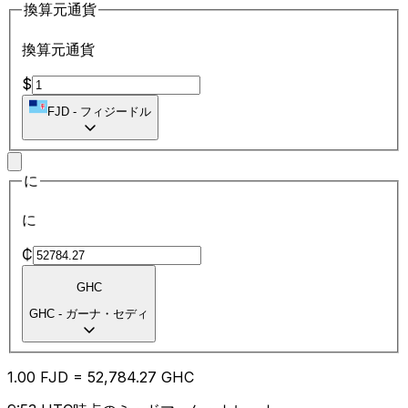
換算元通貨
換算元通貨
$
FJD
-
フィジードル
に
に
₵
GHC
GHC
-
ガーナ・セディ
1.00
FJD
=
52,784.27
GHC