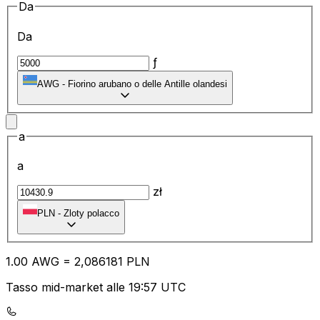
Da
Da
ƒ
AWG
-
Fiorino arubano o delle Antille olandesi
a
a
zł
PLN
-
Zloty polacco
1.00
AWG
=
2,
086181
PLN
Tasso mid-market alle 19:57 UTC