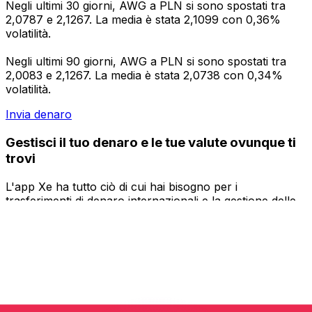
Negli ultimi 30 giorni, AWG a PLN si sono spostati tra
2,0787 e 2,1267. La media è stata 2,1099 con 0,36%
volatilità.
Negli ultimi 90 giorni, AWG a PLN si sono spostati tra
2,0083 e 2,1267. La media è stata 2,0738 con 0,34%
volatilità.
Invia denaro
Gestisci il tuo denaro e le tue valute ovunque ti
trovi
L'app Xe ha tutto ciò di cui hai bisogno per i
trasferimenti di denaro internazionali e la gestione delle
valute. Converti le valute, imposta avvisi sui tassi di
cambio e trasferisci denaro all'estero senza commissioni
nascoste. Scaricala oggi stesso!