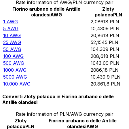
Rate information of AWG/PLN currency pair
Fiorino arubano o delle Antille
Zloty
olandesi
AWG
polacco
PLN
1
AWG
2,08618
PLN
5
AWG
10,4309
PLN
10
AWG
20,8618
PLN
25
AWG
52,1545
PLN
50
AWG
104,309
PLN
100
AWG
208,618
PLN
500
AWG
1043,09
PLN
1000
AWG
2086,18
PLN
5000
AWG
10.430,9
PLN
10.000
AWG
20.861,8
PLN
Converti Zloty polacco in Fiorino arubano o delle
Antille olandesi
Rate information of PLN/AWG currency pair
Zloty
Fiorino arubano o delle Antille
polacco
PLN
olandesi
AWG