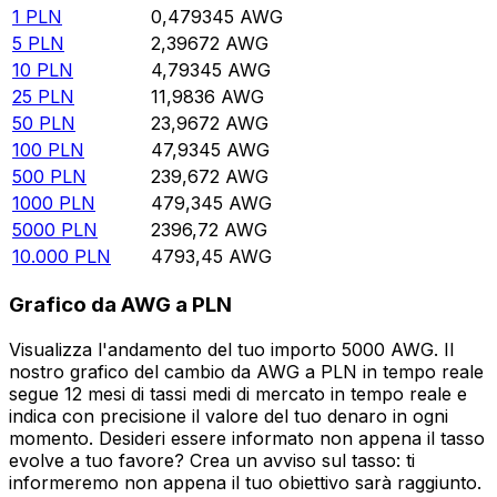
1
PLN
0,479345
AWG
5
PLN
2,39672
AWG
10
PLN
4,79345
AWG
25
PLN
11,9836
AWG
50
PLN
23,9672
AWG
100
PLN
47,9345
AWG
500
PLN
239,672
AWG
1000
PLN
479,345
AWG
5000
PLN
2396,72
AWG
10.000
PLN
4793,45
AWG
Grafico da AWG a PLN
Visualizza l'andamento del tuo importo 5000 AWG. Il
nostro grafico del cambio da AWG a PLN in tempo reale
segue 12 mesi di tassi medi di mercato in tempo reale e
indica con precisione il valore del tuo denaro in ogni
momento. Desideri essere informato non appena il tasso
evolve a tuo favore? Crea un avviso sul tasso: ti
informeremo non appena il tuo obiettivo sarà raggiunto.