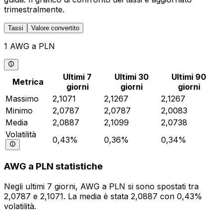
trimestralmente.
Tassi
Valore convertito
1 AWG a PLN
Ultimi 7
Ultimi 30
Ultimi 90
Metrica
giorni
giorni
giorni
Massimo
2,1071
2,1267
2,1267
Minimo
2,0787
2,0787
2,0083
Media
2,0887
2,1099
2,0738
Volatilità
0,43%
0,36%
0,34%
AWG a PLN statistiche
Negli ultimi 7 giorni, AWG a PLN si sono spostati tra
2,0787 e 2,1071. La media è stata 2,0887 con 0,43%
volatilità.