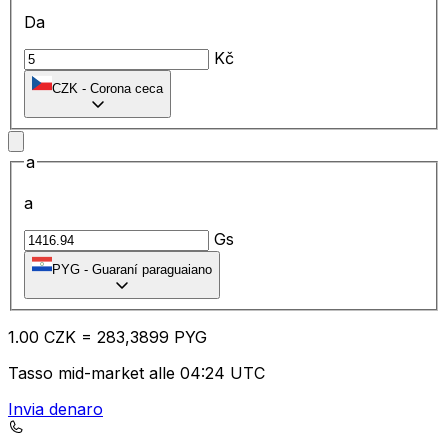
Da
Kč
CZK
-
Corona ceca
a
a
Gs
PYG
-
Guaraní paraguaiano
1.00
CZK
=
28
3,3899
PYG
Tasso mid-market alle 04:24 UTC
Invia denaro