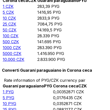
Corona ceca
CZK
Guaraní paraguaiano
PYG
1
CZK
283,39
PYG
5
CZK
1416,95
PYG
10
CZK
2833,9
PYG
25
CZK
7084,75
PYG
50
CZK
14.169,5
PYG
100
CZK
28.339
PYG
500
CZK
141.695
PYG
1000
CZK
283.390
PYG
5000
CZK
1.416.950
PYG
10.000
CZK
2.833.900
PYG
Converti Guaraní paraguaiano in Corona ceca
Rate information of PYG/CZK currency pair
Guaraní paraguaiano
PYG
Corona ceca
CZK
1
PYG
0,00352871
CZK
5
PYG
0,0176435
CZK
10
PYG
0,0352871
CZK
25
PYG
0,0882177
CZK