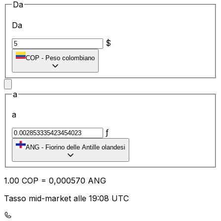
Da
Da
$
COP
-
Peso colombiano
a
a
ƒ
ANG
-
Fiorino delle Antille olandesi
1.00
COP
=
0,
000570
ANG
Tasso mid-market alle 19:08 UTC