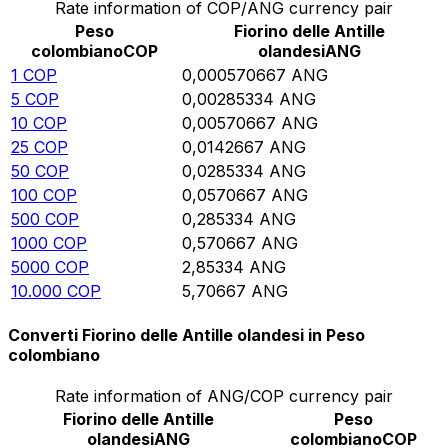
Rate information of COP/ANG currency pair
Peso
Fiorino delle Antille
colombiano
COP
olandesi
ANG
1
COP
0,000570667
ANG
5
COP
0,00285334
ANG
10
COP
0,00570667
ANG
25
COP
0,0142667
ANG
50
COP
0,0285334
ANG
100
COP
0,0570667
ANG
500
COP
0,285334
ANG
1000
COP
0,570667
ANG
5000
COP
2,85334
ANG
10.000
COP
5,70667
ANG
Converti Fiorino delle Antille olandesi in Peso
colombiano
Rate information of ANG/COP currency pair
Fiorino delle Antille
Peso
olandesi
ANG
colombiano
COP