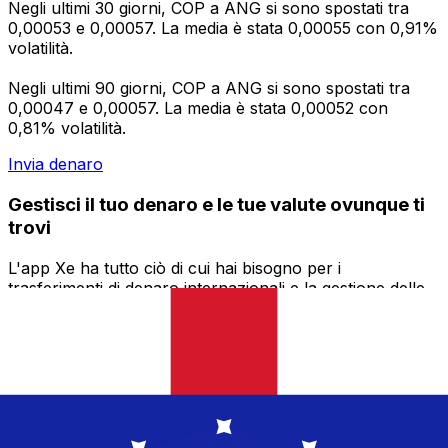
Negli ultimi 30 giorni, COP a ANG si sono spostati tra
0,00053 e 0,00057. La media è stata 0,00055 con 0,91%
volatilità.
Negli ultimi 90 giorni, COP a ANG si sono spostati tra
0,00047 e 0,00057. La media è stata 0,00052 con
0,81% volatilità.
Invia denaro
Gestisci il tuo denaro e le tue valute ovunque ti
trovi
L'app Xe ha tutto ciò di cui hai bisogno per i
trasferimenti di denaro internazionali e la gestione delle
valute. Converti le valute, imposta avvisi sui tassi di
cambio e trasferisci denaro all'estero senza commissioni
nascoste. Scaricala oggi stesso!