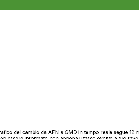
rafico del cambio da AFN a GMD in tempo reale segue 12 mes
deri essere informato non appena il tasso evolve a tuo fav