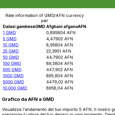
Converti Dalasi gambese in Afghani afgano
Rate information of GMD/AFN currency
pair
Dalasi gambese
GMD
Afghani afgano
AFN
1
GMD
0,895804
AFN
5
GMD
4,47902
AFN
10
GMD
8,95804
AFN
25
GMD
22,3951
AFN
50
GMD
44,7902
AFN
100
GMD
89,5804
AFN
500
GMD
447,902
AFN
1000
GMD
895,804
AFN
5000
GMD
4479,02
AFN
10.000
GMD
8958,04
AFN
Grafico da AFN a GMD
Visualizza l'andamento del tuo importo 5 AFN. Il nostro g
precisione il valore del tuo denaro in ogni momento. Desi