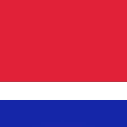
si dei concorrenti.
i mercato. Tale conversione ha uno scopo puramente informat