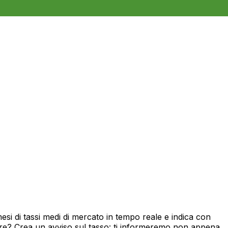
i di tassi medi di mercato in tempo reale e indica con
ore? Crea un avviso sul tasso: ti informeremo non appena