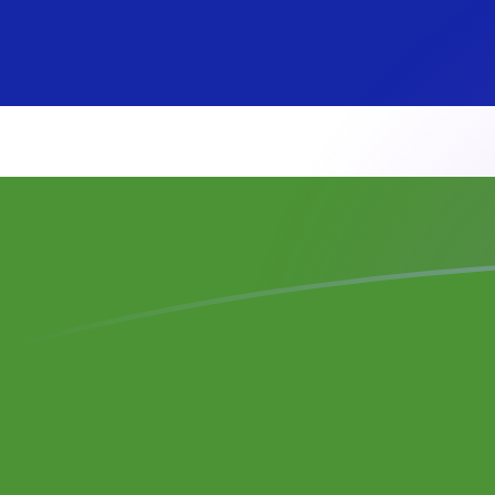
Tassi di cambio da AFN a GMD oggi
Converti Afghani afgano in Dalasi gambese
Rate information of AFN/GMD currency
pair
Afghani afgano
AFN
Dalasi gambese
GMD
1
AFN
1,11632
GMD
5
AFN
5,58158
GMD
10
AFN
11,1632
GMD
25
AFN
27,9079
GMD
50
AFN
55,8158
GMD
100
AFN
111,632
GMD
500
AFN
558,158
GMD
1000
AFN
1116,32
GMD
5000
AFN
5581,58
GMD
10.000
AFN
11.163,2
GMD