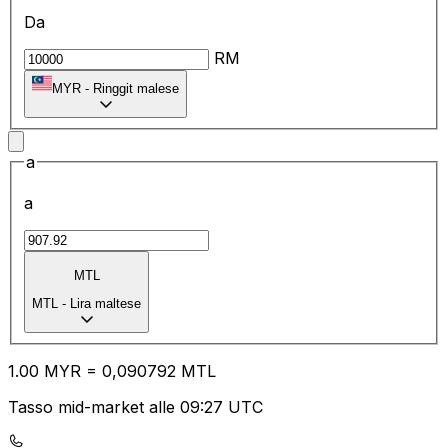
Da
RM
MYR
-
Ringgit malese
a
a
MTL
MTL
-
Lira maltese
1.00
MYR
=
0,
090792
MTL
Tasso mid-market alle 09:27 UTC