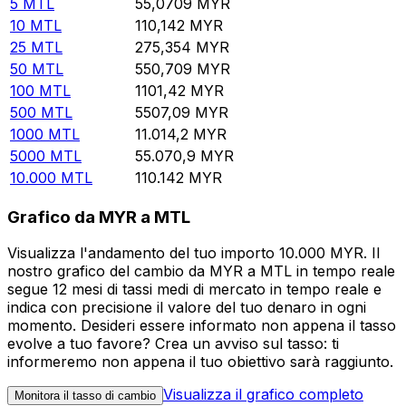
5
MTL
55,0709
MYR
10
MTL
110,142
MYR
25
MTL
275,354
MYR
50
MTL
550,709
MYR
100
MTL
1101,42
MYR
500
MTL
5507,09
MYR
1000
MTL
11.014,2
MYR
5000
MTL
55.070,9
MYR
10.000
MTL
110.142
MYR
Grafico da MYR a MTL
Visualizza l'andamento del tuo importo 10.000 MYR. Il
nostro grafico del cambio da MYR a MTL in tempo reale
segue 12 mesi di tassi medi di mercato in tempo reale e
indica con precisione il valore del tuo denaro in ogni
momento. Desideri essere informato non appena il tasso
evolve a tuo favore? Crea un avviso sul tasso: ti
informeremo non appena il tuo obiettivo sarà raggiunto.
Visualizza il grafico completo
Monitora il tasso di cambio