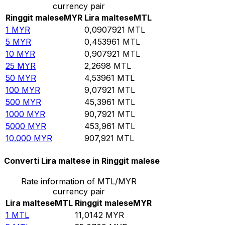
currency pair
Ringgit malese
MYR
Lira maltese
MTL
1
MYR
0,0907921
MTL
5
MYR
0,453961
MTL
10
MYR
0,907921
MTL
25
MYR
2,2698
MTL
50
MYR
4,53961
MTL
100
MYR
9,07921
MTL
500
MYR
45,3961
MTL
1000
MYR
90,7921
MTL
5000
MYR
453,961
MTL
10.000
MYR
907,921
MTL
Converti Lira maltese in Ringgit malese
Rate information of MTL/MYR
currency pair
Lira maltese
MTL
Ringgit malese
MYR
1
MTL
11,0142
MYR