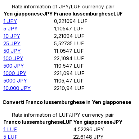
Rate information of JPY/LUF currency pair
Yen giapponese
JPY
Franco lussemburghese
LUF
1
JPY
0,221094
LUF
5
JPY
1,10547
LUF
10
JPY
2,21094
LUF
25
JPY
5,52735
LUF
50
JPY
11,0547
LUF
100
JPY
22,1094
LUF
500
JPY
110,547
LUF
1000
JPY
221,094
LUF
5000
JPY
1105,47
LUF
10.000
JPY
2210,94
LUF
Converti Franco lussemburghese in Yen giapponese
Rate information of LUF/JPY currency pair
Franco lussemburghese
LUF
Yen giapponese
JPY
1
LUF
4,52296
JPY
5
LUF
22,6148
JPY