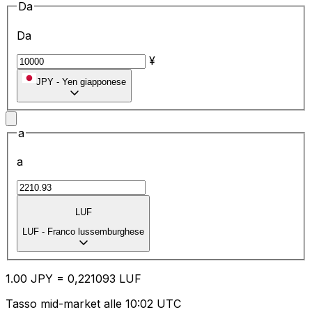
Da
Da
¥
JPY
-
Yen giapponese
a
a
LUF
LUF
-
Franco lussemburghese
1.00
JPY
=
0,
221093
LUF
Tasso mid-market alle 10:02 UTC