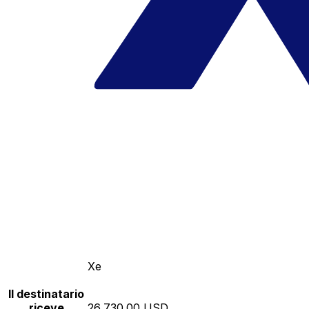
Xe
Il destinatario
riceve
26,730.00 USD