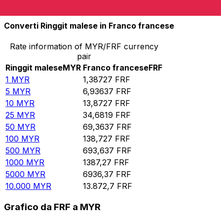
10.000
FRF
7208,38
MYR
Converti Ringgit malese in Franco francese
Rate information of MYR/FRF currency
pair
Ringgit malese
MYR
Franco francese
FRF
1
MYR
1,38727
FRF
5
MYR
6,93637
FRF
10
MYR
13,8727
FRF
25
MYR
34,6819
FRF
50
MYR
69,3637
FRF
100
MYR
138,727
FRF
500
MYR
693,637
FRF
1000
MYR
1387,27
FRF
5000
MYR
6936,37
FRF
10.000
MYR
13.872,7
FRF
Grafico da FRF a MYR