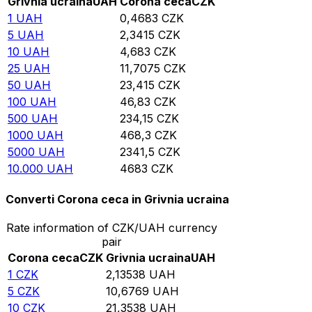
Grivnia ucraina
UAH
Corona ceca
CZK
1
UAH
0,4683
CZK
5
UAH
2,3415
CZK
10
UAH
4,683
CZK
25
UAH
11,7075
CZK
50
UAH
23,415
CZK
100
UAH
46,83
CZK
500
UAH
234,15
CZK
1000
UAH
468,3
CZK
5000
UAH
2341,5
CZK
10.000
UAH
4683
CZK
Converti Corona ceca in Grivnia ucraina
Rate information of CZK/UAH currency
pair
Corona ceca
CZK
Grivnia ucraina
UAH
1
CZK
2,13538
UAH
5
CZK
10,6769
UAH
10
CZK
21,3538
UAH