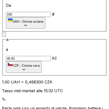
Da
₴
UAH
-
Grivnia ucraina
a
a
Kč
CZK
-
Corona ceca
1.00
UAH
=
0,
468300
CZK
Tasso mid-market alle 15:32 UTC
Parla oggi con un esperto di valute.
Possiamo battere i