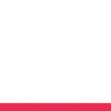
si dei concorrenti.
i mercato. Tale conversione ha uno scopo puramente informat