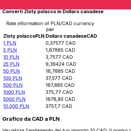
Converti Zloty polacco in Dollaro canadese
Rate information of PLN/CAD currency
pair
Zloty polacco
PLN
Dollaro canadese
CAD
1
PLN
0,37577
CAD
5
PLN
1,87885
CAD
10
PLN
3,7577
CAD
25
PLN
9,39424
CAD
50
PLN
18,7885
CAD
100
PLN
37,577
CAD
500
PLN
187,885
CAD
1000
PLN
375,77
CAD
5000
PLN
1878,85
CAD
10.000
PLN
3757,7
CAD
Grafico da CAD a PLN
Visualizza l'andamento del tuo importo 10 CAD. Il nostro 