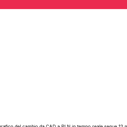
grafico del cambio da CAD a PLN in tempo reale segue 12 me