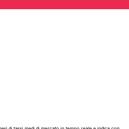
si di tassi medi di mercato in tempo reale e indica con