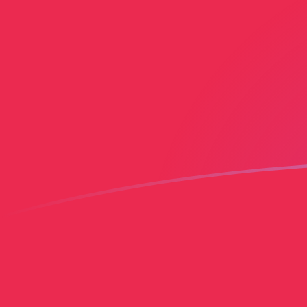
Tassi di cambio da CAD a PLN oggi
Converti Dollaro canadese in Zloty polacco
Rate information of CAD/PLN currency
pair
Dollaro canadese
CAD
Zloty polacco
PLN
1
CAD
2,66121
PLN
5
CAD
13,306
PLN
10
CAD
26,6121
PLN
25
CAD
66,5301
PLN
50
CAD
133,06
PLN
100
CAD
266,121
PLN
500
CAD
1330,6
PLN
1000
CAD
2661,21
PLN
5000
CAD
13.306
PLN
10.000
CAD
26.612,1
PLN