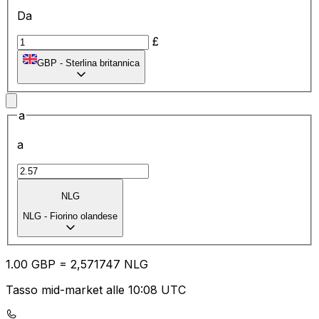
Da
£
GBP
-
Sterlina britannica
a
a
NLG
NLG
-
Fiorino olandese
1.00
GBP
=
2,
571747
NLG
Tasso mid-market alle 10:08 UTC