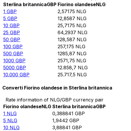
Sterlina britannica
GBP
Fiorino olandese
NLG
1
GBP
2,57175
NLG
5
GBP
12,8587
NLG
10
GBP
25,7175
NLG
25
GBP
64,2937
NLG
50
GBP
128,587
NLG
100
GBP
257,175
NLG
500
GBP
1285,87
NLG
1000
GBP
2571,75
NLG
5000
GBP
12.858,7
NLG
10.000
GBP
25.717,5
NLG
Converti Fiorino olandese in Sterlina britannica
Rate information of NLG/GBP currency pair
Fiorino olandese
NLG
Sterlina britannica
GBP
1
NLG
0,388841
GBP
5
NLG
1,9442
GBP
10
NLG
3,88841
GBP