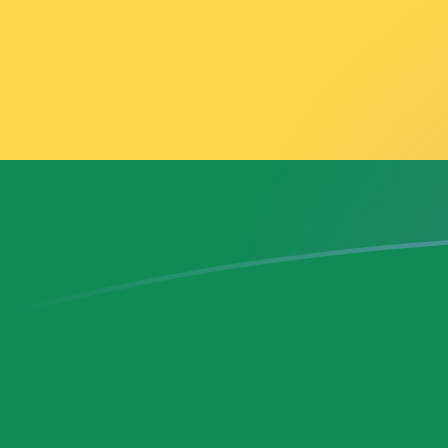
Tassi di cambio da AFN a GHS oggi
Converti Afghani afgano in Cedi ghanese
Rate information of AFN/GHS currency
pair
Afghani afgano
AFN
Cedi ghanese
GHS
1
AFN
0,178897
GHS
5
AFN
0,894486
GHS
10
AFN
1,78897
GHS
25
AFN
4,47243
GHS
50
AFN
8,94486
GHS
100
AFN
17,8897
GHS
500
AFN
89,4486
GHS
1000
AFN
178,897
GHS
5000
AFN
894,486
GHS
10.000
AFN
1788,97
GHS