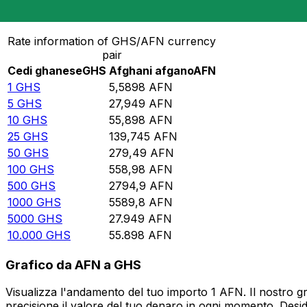
Converti Cedi ghanese in Afghani afgano
Rate information of GHS/AFN currency
pair
Cedi ghanese
GHS
Afghani afgano
AFN
1
GHS
5,5898
AFN
5
GHS
27,949
AFN
10
GHS
55,898
AFN
25
GHS
139,745
AFN
50
GHS
279,49
AFN
100
GHS
558,98
AFN
500
GHS
2794,9
AFN
1000
GHS
5589,8
AFN
5000
GHS
27.949
AFN
10.000
GHS
55.898
AFN
Grafico da AFN a GHS
Visualizza l'andamento del tuo importo 1 AFN. Il nostro g
precisione il valore del tuo denaro in ogni momento. Desi