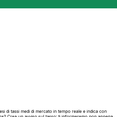
i di tassi medi di mercato in tempo reale e indica con
ore? Crea un avviso sul tasso: ti informeremo non appena