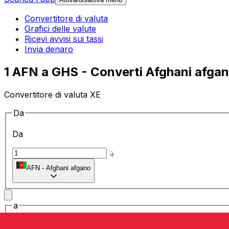
Convertitore di valuta
Grafici delle valute
Ricevi avvisi sui tassi
Invia denaro
1 AFN a GHS - Converti Afghani afgani
Convertitore di valuta XE
Da
Da
؋
AFN
-
Afghani afgano
a
a