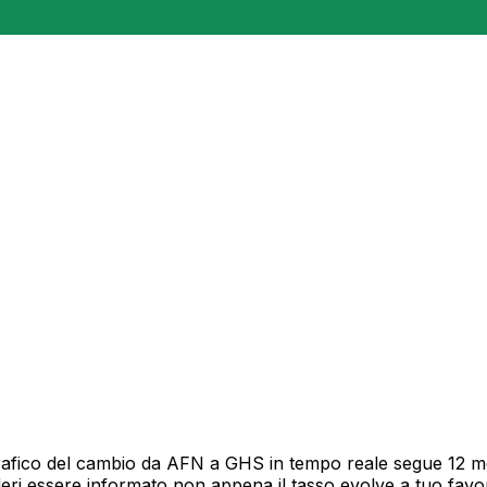
rafico del cambio da AFN a GHS in tempo reale segue 12 mes
deri essere informato non appena il tasso evolve a tuo fav