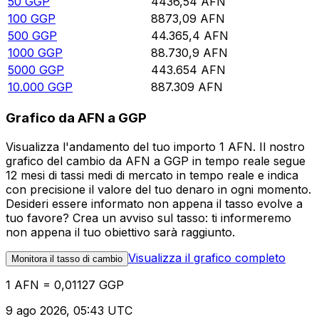
50
GGP
4436,54
AFN
100
GGP
8873,09
AFN
500
GGP
44.365,4
AFN
1000
GGP
88.730,9
AFN
5000
GGP
443.654
AFN
10.000
GGP
887.309
AFN
Grafico da AFN a GGP
Visualizza l'andamento del tuo importo 1 AFN. Il nostro
grafico del cambio da AFN a GGP in tempo reale segue
12 mesi di tassi medi di mercato in tempo reale e indica
con precisione il valore del tuo denaro in ogni momento.
Desideri essere informato non appena il tasso evolve a
tuo favore? Crea un avviso sul tasso: ti informeremo
non appena il tuo obiettivo sarà raggiunto.
Visualizza il grafico completo
Monitora il tasso di cambio
1 AFN = 0,01127 GGP
9 ago 2026, 05:43 UTC