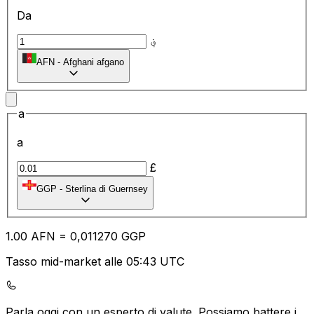
Da
؋
AFN
-
Afghani afgano
a
a
£
GGP
-
Sterlina di Guernsey
1.00
AFN
=
0,
011270
GGP
Tasso mid-market alle 05:43 UTC
Parla oggi con un esperto di valute.
Possiamo battere i