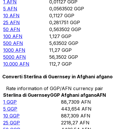
1
AFN
0,01127
GGP
5
AFN
0,0563502
GGP
10
AFN
0,1127
GGP
25
AFN
0,281751
GGP
50
AFN
0,563502
GGP
100
AFN
1,127
GGP
500
AFN
5,63502
GGP
1000
AFN
11,27
GGP
5000
AFN
56,3502
GGP
10.000
AFN
112,7
GGP
Converti Sterlina di Guernsey in Afghani afgano
Rate information of GGP/AFN currency pair
Sterlina di Guernsey
GGP
Afghani afgano
AFN
1
GGP
88,7309
AFN
5
GGP
443,654
AFN
10
GGP
887,309
AFN
25
GGP
2218,27
AFN