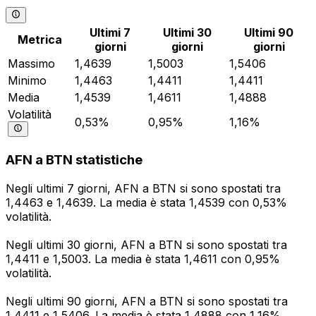
Ultimi 7
Ultimi 30
Ultimi 90
Metrica
giorni
giorni
giorni
Massimo
1,4639
1,5003
1,5406
Minimo
1,4463
1,4411
1,4411
Media
1,4539
1,4611
1,4888
Volatilità
0,53%
0,95%
1,16%
AFN a BTN statistiche
Negli ultimi 7 giorni, AFN a BTN si sono spostati tra
1,4463 e 1,4639. La media è stata 1,4539 con 0,53%
volatilità.
Negli ultimi 30 giorni, AFN a BTN si sono spostati tra
1,4411 e 1,5003. La media è stata 1,4611 con 0,95%
volatilità.
Negli ultimi 90 giorni, AFN a BTN si sono spostati tra
1,4411 e 1,5406. La media è stata 1,4888 con 1,16%