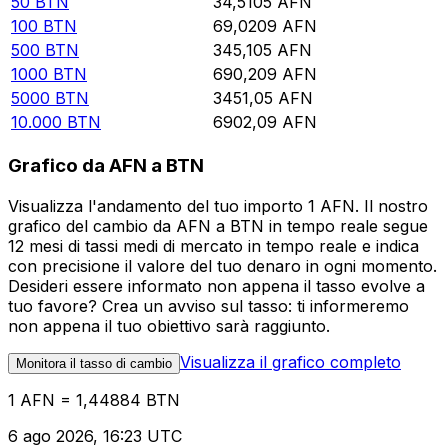
50
BTN
34,5105
AFN
100
BTN
69,0209
AFN
500
BTN
345,105
AFN
1000
BTN
690,209
AFN
5000
BTN
3451,05
AFN
10.000
BTN
6902,09
AFN
Grafico da AFN a BTN
Visualizza l'andamento del tuo importo 1 AFN. Il nostro
grafico del cambio da AFN a BTN in tempo reale segue
12 mesi di tassi medi di mercato in tempo reale e indica
con precisione il valore del tuo denaro in ogni momento.
Desideri essere informato non appena il tasso evolve a
tuo favore? Crea un avviso sul tasso: ti informeremo
non appena il tuo obiettivo sarà raggiunto.
Visualizza il grafico completo
Monitora il tasso di cambio
1 AFN = 1,44884 BTN
6 ago 2026, 16:23 UTC