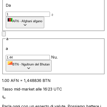
Da
؋
AFN
-
Afghani afgano
a
a
Nu.
BTN
-
Ngultrum del Bhutan
1.00
AFN
=
1,
448836
BTN
Tasso mid-market alle 16:23 UTC
Parla oggi con un esperto di valute.
Possiamo battere i