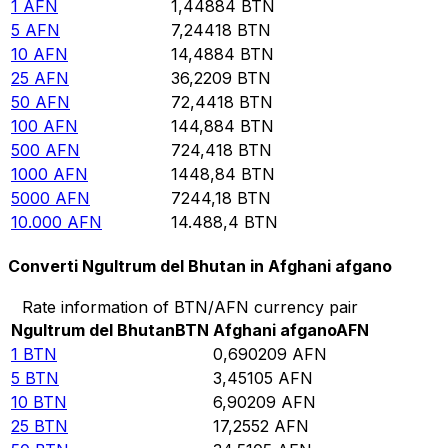
1
AFN
1,44884
BTN
5
AFN
7,24418
BTN
10
AFN
14,4884
BTN
25
AFN
36,2209
BTN
50
AFN
72,4418
BTN
100
AFN
144,884
BTN
500
AFN
724,418
BTN
1000
AFN
1448,84
BTN
5000
AFN
7244,18
BTN
10.000
AFN
14.488,4
BTN
Converti Ngultrum del Bhutan in Afghani afgano
Rate information of BTN/AFN currency pair
Ngultrum del Bhutan
BTN
Afghani afgano
AFN
1
BTN
0,690209
AFN
5
BTN
3,45105
AFN
10
BTN
6,90209
AFN
25
BTN
17,2552
AFN