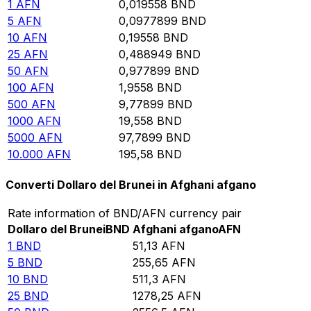
1
AFN
0,019558
BND
5
AFN
0,0977899
BND
10
AFN
0,19558
BND
25
AFN
0,488949
BND
50
AFN
0,977899
BND
100
AFN
1,9558
BND
500
AFN
9,77899
BND
1000
AFN
19,558
BND
5000
AFN
97,7899
BND
10.000
AFN
195,58
BND
Converti Dollaro del Brunei in Afghani afgano
Rate information of BND/AFN currency pair
Dollaro del Brunei
BND
Afghani afgano
AFN
1
BND
51,13
AFN
5
BND
255,65
AFN
10
BND
511,3
AFN
25
BND
1278,25
AFN