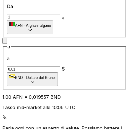
Da
؋
AFN
-
Afghani afgano
a
a
$
BND
-
Dollaro del Brunei
1.00
AFN
=
0,
019557
BND
Tasso mid-market alle 10:06 UTC
Parla oggi con un esperto di valute.
Possiamo battere i