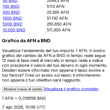
50
BND
2556,5
AFN
100
BND
5113
AFN
500
BND
25.565
AFN
1000
BND
51.130
AFN
5000
BND
255.650
AFN
10.000
BND
511.300
AFN
Grafico da AFN a BND
Visualizza l'andamento del tuo importo 1 AFN. Il nostro
grafico del cambio da AFN a BND in tempo reale segue
12 mesi di tassi medi di mercato in tempo reale e indica
con precisione il valore del tuo denaro in ogni momento.
Desideri essere informato non appena il tasso evolve a
tuo favore? Crea un avviso sul tasso: ti informeremo
non appena il tuo obiettivo sarà raggiunto.
Visualizza il grafico completo
Monitora il tasso di cambio
1 AFN = 0,019558 BND
7 ago 2026, 10:06 UTC