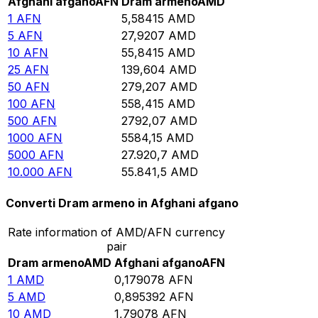
Afghani afgano
AFN
Dram armeno
AMD
1
AFN
5,58415
AMD
5
AFN
27,9207
AMD
10
AFN
55,8415
AMD
25
AFN
139,604
AMD
50
AFN
279,207
AMD
100
AFN
558,415
AMD
500
AFN
2792,07
AMD
1000
AFN
5584,15
AMD
5000
AFN
27.920,7
AMD
10.000
AFN
55.841,5
AMD
Converti Dram armeno in Afghani afgano
Rate information of AMD/AFN currency
pair
Dram armeno
AMD
Afghani afgano
AFN
1
AMD
0,179078
AFN
5
AMD
0,895392
AFN
10
AMD
1,79078
AFN