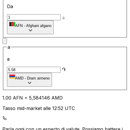
Da
؋
AFN
-
Afghani afgano
a
a
֏
AMD
-
Dram armeno
1.00
AFN
=
5,
584146
AMD
Tasso mid-market alle 12:52 UTC
Parla oggi con un esperto di valute.
Possiamo battere i